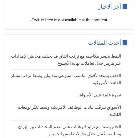
لاين بالرئيس الأميركي دونالد ترامب يوم الأحد
أخر ألاخبار
في اسكتلندا، وسط توقعات بالإعلان عن إطار
أولي لاتفاق تجاري, وفي ذات السياق، أظهرت
Twitter feed is not available at the moment.
بيانات من منطقة اليورو صمودًا نسبيًا للنشاط
الاقتصادي رغم التوترات التجارية، بينما أبدى
صناع السياسة في البنك المركزي الأوروبي
أحدث المقالات
تريثًا حيال اتخاذ قرارات إضافية بشأن خفض
النفط يخسر مكاسبه مع ترقب اتفاق قد يخفف مخاطر الإمدادات
أسعار الفائدة
عبر هرمز خلال تعاملات نهاية الأسبوع
اما على صعيد المعروض، أفادت تقارير بأن
الذهب يستعد لأقوى مكسب أسبوعي منذ يناير وسط ترقب مسار
الولايات المتحدة قد تسمح لبعض الشركات،
الفائدة الأمريكية
وعلى رأسها “شيفرون”، باستئناف أنشطة
محدودة في فنزويلا، وهو ما قد يُضيف أكثر من
نظرة عامة على الأسواق
200 ألف برميل يوميًا إلى صادرات البلاد، وهو
الأسواق تترقّب بيانات الوظائف الأمريكية وسط تغيّر توقعات
تطور مرحب به من قبل المصافي الأميركية في
الفائدة
ظل نقص خامات النفط الثقيلة, في المقابل،
أعلنت إيران عن استمرار المحادثات النووية
الخام يصعد مع تزايد الرهانات على تقدم المحادثات بين إيران
مع القوى الأوروبية، ما يفتح الباب أمام احتمال
وسلطنة عُمان خلال تداولات امس الخميس