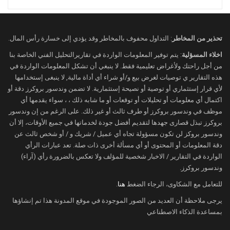
عودة صادراتها النفطية بشكل أكبر للأسواق
العالمية، إذا ما تم التوصل إلى اتفاق في
المرحلة المقبلة
تحذير من المخاطر
: التداول محفوف بالمخاطر وقد يؤدي إلى خسارة رأس المال.
و من المنتظر أن تجتمع لجنة المراقبة الوزارية
اخلاء المسؤلية
: يتم توفير المعلومات الواردة في تقاريرالتحليل الفني الخاصة بنا
المشتركة التابعة لأوبك+ يوم الاثنين، وسط
من أجل راحتك ولأغراض تعليمية فقط. لا ينبغي أن تشكل المعلومات الواردة في
توقعات بأن توصي برفع مستويات الإنتاج
هذه التقارير ي توصيات لغرض بيع و/أو شراء أي أداة مالية, لا ينبغى إستخدامها
لأي قرار إستثماري أو توصية أو نصيحة إستثمارية. لا تضمن وندسور بروكرز دقة أو
لاستعادة الحصة السوقية، مستفيدة من الطلب
اكتمال أي معلومات أو تحليلات أو توقعات أو ما شابه ذلك ، ، سواء يقدمها أي
الموسمي المرتفع في فصل الصيف. وقد أكد
موظف في وندسور بروكرز أو طرف ثالث أو غير ذلك. على الرغم من إن وندسور
أربعة مندوبين من المجموعة أن هذه التوصية
بروكرز تبذل قصارى جهدها لتقديم أفضل جودة لخدماتها في جميع الأوقات، إلا أن
تحظى بدعم داخلي واسع, وفي روسيا، من
وندسور بروكز لن تكون مسؤولة تجاه أي عميل / شريك و / أو شخص ثالث عن
المتوقع أن تنخفض صادرات النفط من موانئها
دقة المعلومات أو المحتوى أو أي مسألة أخرى ذات صلة. تعد عبارات الرأي
الواردة في التقارير / الاخبار شخصية للمؤلف ولا تعكس بالضرورة رأي (آراء)
الغربية إلى 1.77 مليون برميل يوميًا في
وندسور بروكرز.
أغسطس، مقابل 1.93 مليون برميل يوميًا في
يوليو، وفقًا لبيانات أولية نقلتها رويترز, أما في
للتعامل مع الشكاوى، الرجاء الضغط
هنا
.
الولايات المتحدة، فقد أظهرت بيانات بيكر هيوز
يرجى ملاحظة أن العديد من الصور الموجودة في موقع المدونة هذا تم إنشاؤها
استمرار تراجع عدد حفارات النفط والغاز
بمساعدة الذكاء الاصطناعي
للأسبوع الثاني عشر من أصل آخر 13 أسبوعًا،