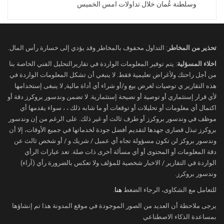
وسلطنة عُمان خلال تداولات امس الخميس
زاد المشهد السياسي من حذر المستثمرين،
بعدما أعلن وزير الخارجية الإيراني أن
المحادثات مع الولايات المتحدة لن تستأنف في
ظل استمرار التهديدات الأمريكية، في أعقاب
تحذير من المخاطر
: التداول محفوف بالمخاطر وقد يؤدي إلى خسارة رأس المال.
تصريحات للرئيس الأمريكي دونالد ترامب
اخلاء المسؤلية
: يتم توفير المعلومات الواردة في تقاريرالتحليل الفني الخاصة بنا
توعد فيها باتخاذ إجراءات أكثر حسمًا إذا لم يتم
من أجل راحتك ولأغراض تعليمية فقط. لا ينبغي أن تشكل المعلومات الواردة في
هذه التقارير ي توصيات لغرض بيع و/أو شراء أي أداة مالية, لا ينبغى إستخدامها
التوصل إلى اتفاق.
لأي قرار إستثماري أو توصية أو نصيحة إستثمارية. لا تضمن وندسور بروكرز دقة أو
ويرى المتعاملون أن مستقبل المفاوضات
اكتمال أي معلومات أو تحليلات أو توقعات أو ما شابه ذلك ، ، سواء يقدمها أي
سيظل عاملًا رئيسيًا في تحديد مستوى
موظف في وندسور بروكرز أو طرف ثالث أو غير ذلك. على الرغم من إن وندسور
بروكرز تبذل قصارى جهدها لتقديم أفضل جودة لخدماتها في جميع الأوقات، إلا أن
المخاطر المرتبطة بمضيق هرمز، وبالتالي
وندسور بروكز لن تكون مسؤولة تجاه أي عميل / شريك و / أو شخص ثالث عن
اتجاه أسعار النفط خلال الفترة المقبلة.
دقة المعلومات أو المحتوى أو أي مسألة أخرى ذات صلة. تعد عبارات الرأي
تدفقات الخام مستمرة رغم التوترات
الواردة في التقارير / الاخبار شخصية للمؤلف ولا تعكس بالضرورة رأي (آراء)
وندسور بروكرز.
ورغم الحوادث الأمنية، أظهرت بيانات الشحن
للتعامل مع الشكاوى، الرجاء الضغط
هنا
.
استمرار تدفق النفط من الخليج، حيث غادرت
ناقلتان عملاقتان تحملان شحنات من الخام
يرجى ملاحظة أن العديد من الصور الموجودة في موقع المدونة هذا تم إنشاؤها
بمساعدة الذكاء الاصطناعي
السعودي مضيق هرمز في طريقهما إلى