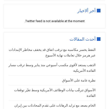
فترة من التركيز على وفرة الإمدادات.
علاوة المخاطر تعود تدريجيًا
أخر ألاخبار
وقال أولي هانسن، رئيس استراتيجية السلع
Twitter feed is not available at the moment.
في
ساكسو بنك
، إن الحادث الأمني في مضيق
هرمز كان المحرك الرئيسي لارتفاع الأسعار
خلال تعاملات الثلاثاء، مشيرًا إلى أن الأسواق
أحدث المقالات
أعادت إدراج جزء من علاوة المخاطر
الجيوسياسية في الأسعار.
النفط يخسر مكاسبه مع ترقب اتفاق قد يخفف مخاطر الإمدادات
عبر هرمز خلال تعاملات نهاية الأسبوع
وأضاف أن هذه العلاوة لا تزال محدودة مقارنة
بفترات التصعيد السابقة، إلا أن أي تدهور
الذهب يستعد لأقوى مكسب أسبوعي منذ يناير وسط ترقب مسار
الفائدة الأمريكية
إضافي في الأوضاع الأمنية قد يدفع خام برنت
إلى اختبار مستوى 75 دولارًا للبرميل، مع
نظرة عامة على الأسواق
إمكانية امتداد الصعود نحو 80 دولارًا إذا
تصاعدت المخاطر على الإمدادات.
الأسواق تترقّب بيانات الوظائف الأمريكية وسط تغيّر توقعات
الفائدة
المفاوضات الأمريكية الإيرانية تضيف مزيدًا من
الضبابية
الخام يصعد مع تزايد الرهانات على تقدم المحادثات بين إيران