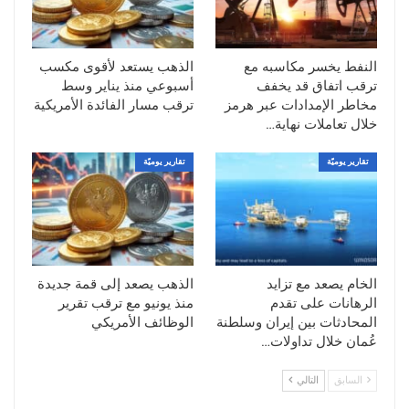
تحولت الأنظار مجددًا إلى مضيق هرمز بعد
ورود تقارير عن تعرض سفن تجارية لهجمات
أثناء عبورها الممر البحري، في تطور أعاد
النفط يخسر مكاسبه مع
الذهب يستعد لأقوى مكسب
المخاوف من احتمال تعطل حركة الشحن في
ترقب اتفاق قد يخفف
أسبوعي منذ يناير وسط
مخاطر الإمدادات عبر هرمز
ترقب مسار الفائدة الأمريكية
منطقة يمر عبرها نحو خُمس تجارة النفط
خلال تعاملات نهاية…
والغاز الطبيعي المسال عالميًا.
وأفادت مصادر أمنية بحرية بأن ناقلة نفط
تقارير يوميّة
تقارير يوميّة
سعودية تعرضت لأضرار قبالة السواحل
العُمانية، فيما قالت مصادر مطلعة إن ناقلة غاز
طبيعي مسال قطرية تعرضت لأضرار جسيمة
في المنطقة ذاتها، عقب تقارير تحدثت عن
استهداف سفن بصواريخ خلال ساعات الليل.
الخام يصعد مع تزايد
الذهب يصعد إلى قمة جديدة
الرهانات على تقدم
منذ يونيو مع ترقب تقرير
ورغم عدم اتساع نطاق الاضطرابات حتى الآن،
المحادثات بين إيران وسلطنة
الوظائف الأمريكي
فإن المتعاملين يرون أن أي تهديد لحركة
عُمان خلال تداولات…
الملاحة في المضيق كفيل بإعادة المخاطر
السابق
التالي
الجيوسياسية إلى واجهة تسعير النفط، بعد