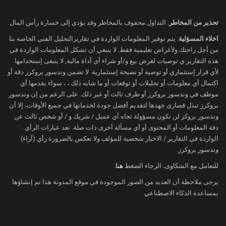
تحذير من المخاطر
: التداول محفوف بالمخاطر وقد يؤدي إلى خسارة رأس المال.
اخلاء المسؤلية
: يتم توفير المعلومات الواردة في تقاريرالتحليل الفني الخاصة بنا
من أجل راحتك ولأغراض تعليمية فقط. لا ينبغي أن تشكل المعلومات الواردة في
هذه التقارير ي توصيات لغرض بيع و/أو شراء أي أداة مالية, لا ينبغى إستخدامها
لأي قرار إستثماري أو توصية أو نصيحة إستثمارية. لا تضمن وندسور بروكرز دقة أو
اكتمال أي معلومات أو تحليلات أو توقعات أو ما شابه ذلك ، ، سواء يقدمها أي
موظف في وندسور بروكرز أو طرف ثالث أو غير ذلك. على الرغم من إن وندسور
بروكرز تبذل قصارى جهدها لتقديم أفضل جودة لخدماتها في جميع الأوقات، إلا أن
وندسور بروكز لن تكون مسؤولة تجاه أي عميل / شريك و / أو شخص ثالث عن
دقة المعلومات أو المحتوى أو أي مسألة أخرى ذات صلة. تعد عبارات الرأي
الواردة في التقارير / الاخبار شخصية للمؤلف ولا تعكس بالضرورة رأي (آراء)
وندسور بروكرز.
للتعامل مع الشكاوى، الرجاء الضغط
هنا
.
يرجى ملاحظة أن العديد من الصور الموجودة في موقع المدونة هذا تم إنشاؤها
بمساعدة الذكاء الاصطناعي