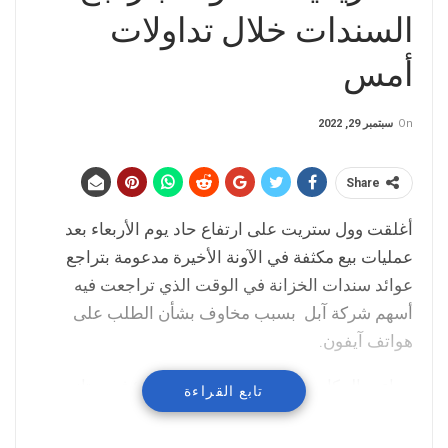
السندات خلال تداولات
أمس
On
سبتمبر 29, 2022
Share
أغلقت وول ستريت على ارتفاع حاد يوم الأربعاء بعد
عمليات بيع مكثفة في الآونة الأخيرة مدعومة بتراجع
عوائد سندات الخزانة في الوقت الذي تراجعت فيه
أسهم شركة آبل بسبب مخاوف بشأن الطلب على
هواتف آيفون.
وجاءت المكاسب القوية بعد أن أغلق المؤشر ستاندرد
تابع القراءة
اند بورز 500 يوم الثلاثاء عند أدنى مستوياته منذ أواخر
عام 2020.