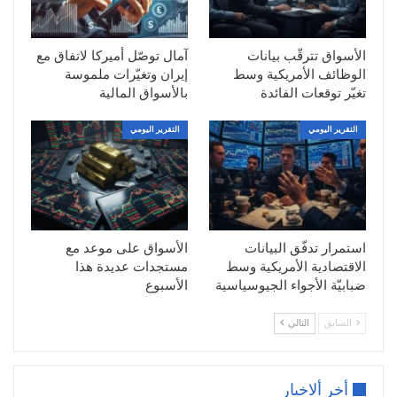
وكان مؤشرا الطاقة وخدمات الاتصالات من بين أفضل
مؤشرات القطاعات أداء على المؤشر ستاندرد اند بورز
الأسواق تترقّب بيانات
آمال توصّل أميركا لاتفاق مع
الوظائف الأمريكية وسط
إيران وتغيّرات ملموسة
500.
تغيّر توقعات الفائدة
بالأسواق المالية
وبحسب البيانات الأولية، ارتفع المؤشر ستاندرد اند بورز
التقرير اليومي
التقرير اليومي
500 71.20 نقطة، أو 1.95 بالمئة، ليغلق عند 3718.49
نقطة، في حين صعد مؤشر ناسداك المجمع 218.56
نقطة، أو 2.02 بالمئة، إلى 11048.06 نقطة. وزاد
المؤشر داو جونز الصناعي 551.15 نقطة، أو 1.89
بالمئة، إلى 29686.14 نقطة.
استمرار تدفّق البيانات
الأسواق على موعد مع
الاقتصادية الأمريكية وسط
مستجدات عديدة هذا
ضبابيّة الأجواء الجيوسياسية
الأسبوع
السابق
التالي
أخر ألاخبار