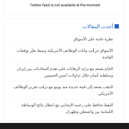
تشددًا من توقعات الأسواق.
Twitter feed is not available at the moment.
ولا تزال أسواق العقود الآجلة لأسعار الفائدة
الأميركية تُسعّر خفضين إضافيين بمقدار 25
أحدث المقالات
نقطة أساس لكل منهما خلال عام 2026، مع
توقعات بتيسير نقدي إجمالي يبلغ نحو 59 نقطة
نظرة عامة على الأسواق
أساس خلال العام المقبل. ويُذكر أن الذهب،
الأسواق تترقّب بيانات الوظائف الأمريكية وسط تغيّر توقعات
الذي لا يحقق عائدًا، عادةً ما يستفيد من بيئة
الفائدة
أسعار الفائدة المنخفضة
الخام يصعد مع تزايد الرهانات على تقدم المحادثات بين إيران
وتترقب الأسواق خلال الفترة المقبلة صدور
وسلطنة عُمان خلال تداولات امس الخميس
بيانات مؤشر أسعار المستهلكين لشهر نوفمبر
يوم الخميس، يليها مؤشر نفقات الاستهلاك
الذهب يصعد إلى قمة جديدة منذ يونيو مع ترقب تقرير الوظائف
الشخصي يوم الجمعة، بحثًا عن مؤشرات
الأمريكي
إضافية بشأن مسار السياسة النقدية , كما إن
النفط يحافظ على زخمه الإيجابي مع انتظار نتائج الوساطة
إغلاق الذهب عام 2025 فوق مستوى 4,400
العُمانية بين واشنطن وطهران
دولار قد يفتح المجال أمام تحركات صعودية
تتراوح بين 4,859 و5,590 دولارًا خلال عام