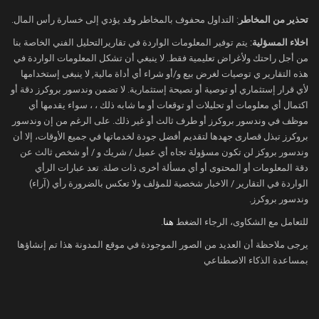
2026، مضيفًا أن الفضة قد تعيد اختبار مستوى
تحذير من المخاطر
: التداول محفوف بالمخاطر وقد يؤدي إلى خسارة رأس المال.
50 دولارًا للأوقية خلال العام المقبل
اخلاء المسؤلية
: يتم توفير المعلومات الواردة في تقاريرالتحليل الفني الخاصة بنا
من أجل راحتك ولأغراض تعليمية فقط. لا ينبغي أن تشكل المعلومات الواردة في
هذه التقارير ي توصيات لغرض بيع و/أو شراء أي أداة مالية, لا ينبغى إستخدامها
لأي قرار إستثماري أو توصية أو نصيحة إستثمارية. لا تضمن وندسور بروكرز دقة أو
اكتمال أي معلومات أو تحليلات أو توقعات أو ما شابه ذلك ، ، سواء يقدمها أي
موظف في وندسور بروكرز أو طرف ثالث أو غير ذلك. على الرغم من إن وندسور
بروكرز تبذل قصارى جهدها لتقديم أفضل جودة لخدماتها في جميع الأوقات، إلا أن
وندسور بروكز لن تكون مسؤولة تجاه أي عميل / شريك و / أو شخص ثالث عن
دقة المعلومات أو المحتوى أو أي مسألة أخرى ذات صلة. تعد عبارات الرأي
الواردة في التقارير / الاخبار شخصية للمؤلف ولا تعكس بالضرورة رأي (آراء)
وندسور بروكرز.
للتعامل مع الشكاوى، الرجاء الضغط
هنا
.
يرجى ملاحظة أن العديد من الصور الموجودة في موقع المدونة هذا تم إنشاؤها
بمساعدة الذكاء الاصطناعي