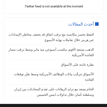
عدد الموظفيّن 1.06 مليون.
Twitter feed is not available at the moment.
كذلك أظهرت البيانات التفصيلية ارتفاع عدد العاطلين
عن العمل 40 ألف.
أحدث المقالات
وملخص البيانات يظهر أن هناك خروج جماعي من
سوق العمل، قد يكون مرتبط بالتقاعد أو التوقّف عن
النفط يخسر مكاسبه مع ترقب اتفاق قد يخفف مخاطر الإمدادات
البحث عن الوظائف.
عبر هرمز خلال تعاملات نهاية الأسبوع
بيانات الوظائف الأمريكية تقلب
الذهب يستعد لأقوى مكسب أسبوعي منذ يناير وسط ترقب مسار
الفائدة الأمريكية
الأسواق رأساً على عقب رغم عطلة
البنوك
نظرة عامة على الأسواق
الأسواق تترقّب بيانات الوظائف الأمريكية وسط تغيّر توقعات
شهدنا بيانات الوظائف الأمريكية تقلب الأسواق رأساً
الفائدة
على عقب رغم أن البنوك الأمريكية مغلقة اليوم
احتفالاً بالاستقلال.
الخام يصعد مع تزايد الرهانات على تقدم المحادثات بين إيران
فاليوم، قد تكون أحجام التداول أقل من المعتاد، إلا أننا
وسلطنة عُمان خلال تداولات امس الخميس
نشهد تحرّكات ملموسة بالأسواق المالية.