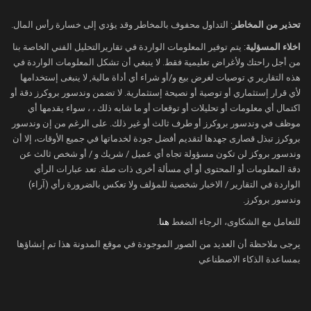
صعدت أسعار الذهب مدفوعةً بتراجع احتمالات رفع
الفائدة، واقتربت أسعار المعدن الثمين من 4200
تحذير من المخاطر
: التداول محفوف بالمخاطر وقد يؤدي إلى خسارة رأس المال.
دولار للأونصة.
اخلاء المسؤلية
: يتم توفير المعلومات الواردة في تقاريرالتحليل الفني الخاصة بنا
كما تراجع مؤشر الدولار الأمريكي ما دون مستويات
من أجل راحتك ولأغراض تعليمية فقط. لا ينبغي أن تشكل المعلومات الواردة في
هذه التقارير ي توصيات لغرض بيع و/أو شراء أي أداة مالية, لا ينبغى إستخدامها
101 نقطة، بانخفاضه أمس بنسبة 0.56% تقريباً.
لأي قرار إستثماري أو توصية أو نصيحة إستثمارية. لا تضمن وندسور بروكرز دقة أو
وفي أسواق الأسهم، شهدنا انتعاشاً، إذ تتدفق السيولة
اكتمال أي معلومات أو تحليلات أو توقعات أو ما شابه ذلك ، ، سواء يقدمها أي
إلى الأسهم مع تراجع توقعات بقاء الفائدة مرتفعة
موظف في وندسور بروكرز أو طرف ثالث أو غير ذلك. على الرغم من إن وندسور
فترة طويلة.
بروكرز تبذل قصارى جهدها لتقديم أفضل جودة لخدماتها في جميع الأوقات، إلا أن
وندسور بروكز لن تكون مسؤولة تجاه أي عميل / شريك و / أو شخص ثالث عن
ولامس مؤشر داوجونز الأمريكي أعلى مستوياته على
دقة المعلومات أو المحتوى أو أي مسألة أخرى ذات صلة. تعد عبارات الرأي
الإطلاق، مغلقاً جلسة أمس في تداولاته الآنية عند
الواردة في التقارير / الاخبار شخصية للمؤلف ولا تعكس بالضرورة رأي (آراء)
52900 نقطة.
وندسور بروكرز.
واليوم، ارتفعت عقود مؤشر داوجونز المستقبلية فوق
للتعامل مع الشكاوى، الرجاء الضغط
هنا
.
53200 نقطة.
يرجى ملاحظة أن العديد من الصور الموجودة في موقع المدونة هذا تم إنشاؤها
وفي أسواق الطاقة، تشهد أسعار النفط قليلاً من
بمساعدة الذكاء الاصطناعي
الارتفاع، إلا أن الأسعار تتوجّه لإنهاء الأسبوع على
تراجع تزيد نسبته عن 2%.