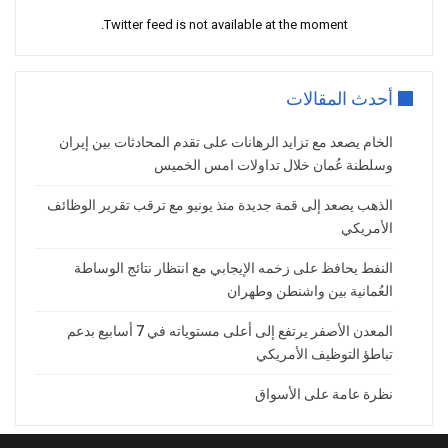
لكن الأسواق المالية تعتقد بأن الفيدرالي الأمريكي قد
Twitter feed is not available at the moment.
يقوم بخفض الفائدة أكثر من مرّة في ظل ظهور
ملامح الضعف الاقتصادي.
فتأثير بيانات أمس هو تأثير مسّ توقعات الفوائد
أحدث المقالات
بالنسبة لعام 2026.
الخام يصعد مع تزايد الرهانات على تقدم المحادثات بين إيران
بيانات ومستجدات أخرى منتظرة
وسلطنة عُمان خلال تداولات امس الخميس
هذا الأسبوع
الذهب يصعد إلى قمة جديدة منذ يونيو مع ترقب تقرير الوظائف
الأمريكي
رغم أن بيانات ظاهرها إيجابي لكنها اعتبرت سلبية من
النفط يحافظ على زخمه الإيجابي مع انتظار نتائج الوساطة
الولايات المتحدّة زادت احتمالات خفض الفائدة، إلا أن
العُمانية بين واشنطن وطهران
الأسواق تترقب مزيداً من الإثباتات.
واليوم، سوف نكون مع تصريحات عضو الاحتياطي
المعدن الأصفر يرتفع إلى أعلى مستوياته في 7 أسابيع بدعم
الفيدرالي “والار” والذي ستحاول الأسواق اشتقاق
تباطؤ التوظيف الأمريكي
معلومات مستقبلية منه.
نظرة عامة على الأسواق
كما سنتوقّف مع تصريحات أعضاء الاحتياطي
الفيدرالي “ويليامز” وكذلك “بوستك”.