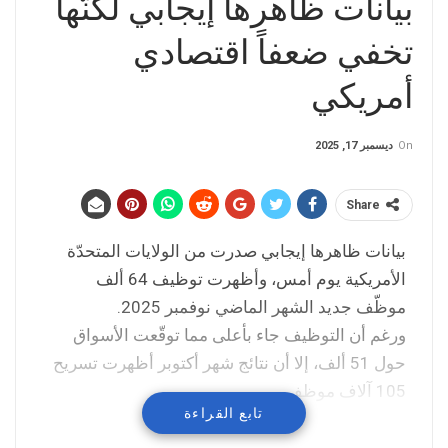
بيانات ظاهرها إيجابي لكنّها
تخفي ضعفاً اقتصادي
أمريكي
On
ديسمبر 17, 2025
Share
بيانات ظاهرها إيجابي صدرت من الولايات المتحدّة
الأمريكية يوم أمس، وأظهرت توظيف 64 ألف
موظّف جديد الشهر الماضي نوفمبر 2025.
ورغم أن التوظيف جاء بأعلى مما توقّعت الأسواق
حول 51 ألف، إلا أن نتائج شهر أكتوبر أظهرت تسريح
105 آلاف موظف.
تابع القراءة
والقراءات التي صدرت للتوظيف في القطاعات غير
الزراعية الأمريكية تبدو مقلقة بالفعل لو تم إمعان