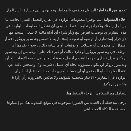
لكن يوم غدٍ الخميس يعتبر يوماً مهمّاً للأسواق المالية،
تحذير من المخاطر
: التداول محفوف بالمخاطر وقد يؤدي إلى خسارة رأس المال.
في ظل ترقّب بيانات التضخّم الأمريكي بحسب مؤشر
اخلاء المسؤلية
: يتم توفير المعلومات الواردة في تقاريرالتحليل الفني الخاصة بنا
أسعار المستهلكين.
من أجل راحتك ولأغراض تعليمية فقط. لا ينبغي أن تشكل المعلومات الواردة في
وتعتبر قراءة مؤشر أسعار المستهلكين مهمّة بالنسبة
هذه التقارير ي توصيات لغرض بيع و/أو شراء أي أداة مالية, لا ينبغى إستخدامها
لتوقعات الفائدة، حيث أن التضخّم هو ما قد يمنع
لأي قرار إستثماري أو توصية أو نصيحة إستثمارية. لا تضمن وندسور بروكرز دقة أو
اكتمال أي معلومات أو تحليلات أو توقعات أو ما شابه ذلك ، ، سواء يقدمها أي
الفيدرالي من خفض الفائدة.
موظف في وندسور بروكرز أو طرف ثالث أو غير ذلك. على الرغم من إن وندسور
وتتوقّع الأسواق أن تظهر قراءة التضخّم يوم غدٍ ارتفاع
بروكرز تبذل قصارى جهدها لتقديم أفضل جودة لخدماتها في جميع الأوقات، إلا أن
التضخّم من 3.0% إلى 3.1%.
وندسور بروكز لن تكون مسؤولة تجاه أي عميل / شريك و / أو شخص ثالث عن
كما سوف نكون يوم غدٍ مع بيانات طلبات البطالة
دقة المعلومات أو المحتوى أو أي مسألة أخرى ذات صلة. تعد عبارات الرأي
الواردة في التقارير / الاخبار شخصية للمؤلف ولا تعكس بالضرورة رأي (آراء)
الأسبوعية ومؤشر التصنيع لولاية فيلادلفيا الأمريكية.
وندسور بروكرز.
لذلك، قد نرى حالة من الترقّب في الأسواق المالية
للتعامل مع الشكاوى، الرجاء الضغط
هنا
.
اليوم لحين صدور تصريحات الفيدرالي وبيانات يوم غد.
يرجى ملاحظة أن العديد من الصور الموجودة في موقع المدونة هذا تم إنشاؤها
ربما يهمّك أيضاً:
بمساعدة الذكاء الاصطناعي
إغلاق النفط قرب قاع خمس سنوات مع انحسار
المخاطر