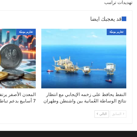
تهديدات ترامب
قد يعجبك ايضا
تقارير يوميّة
تقارير يوميّة
النفط يحافظ على زخمه الإيجابي مع انتظار
المعدن الأصفر يرتف
نتائج الوساطة العُمانية بين واشنطن وطهران
7 أسابيع بدعم تباطؤ التوظيف الأمريكي
السابق
التالي