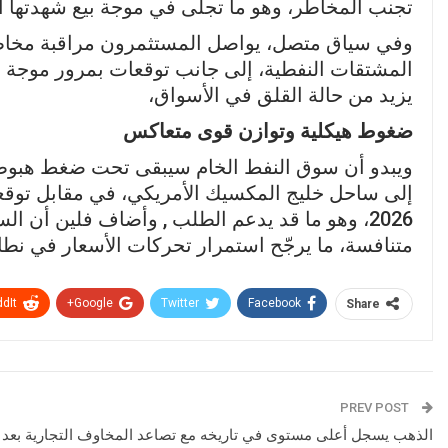
تجنب المخاطر، وهو ما تجلّى في موجة بيع شهدتها أس
وفي سياق متصل، يواصل المستثمرون مراقبة مخاطر م
المشتقات النفطية، إلى جانب توقعات بمرور موجة طق
يزيد من حالة القلق في الأسواق،
ضغوط هيكلية وتوازن قوى متعاكس
ويبدو أن سوق النفط الخام سيبقى تحت ضغط هبوطي 
إلى ساحل خليج المكسيك الأمريكي، في مقابل توقع
2026، وهو ما قد يدعم الطلب , وأضاف فلين أن
متنافسة، ما يرجّح استمرار تحركات الأسعار في نطا
dIt
Google+
Twitter
Facebook
Share
PREV POST
الذهب يسجل أعلى مستوى في تاريخه مع تصاعد المخاوف التجارية بعد