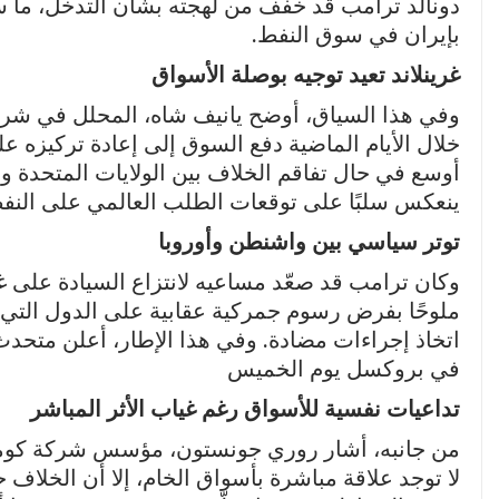
دونالد ترامب قد خفف من لهجته بشأن التدخل، ما س
بإيران في سوق النفط.
غرينلاند تعيد توجيه بوصلة الأسواق
وفي هذا السياق، أوضح يانيف شاه، المحلل في شركة
خلال الأيام الماضية دفع السوق إلى إعادة تركيزه ع
أوسع في حال تفاقم الخلاف بين الولايات المتحدة وأ
ينعكس سلبًا على توقعات الطلب العالمي على النف
توتر سياسي بين واشنطن وأوروبا
وكان ترامب قد صعّد مساعيه لانتزاع السيادة على 
ملوحًا بفرض رسوم جمركية عقابية على الدول التي ت
اتخاذ إجراءات مضادة. وفي هذا الإطار، أعلن متحدث 
في بروكسل يوم الخميس
تداعيات نفسية للأسواق رغم غياب الأثر المباشر
من جانبه، أشار روري جونستون، مؤسس شركة كوموديت
لا توجد علاقة مباشرة بأسواق الخام، إلا أن الخلاف ح