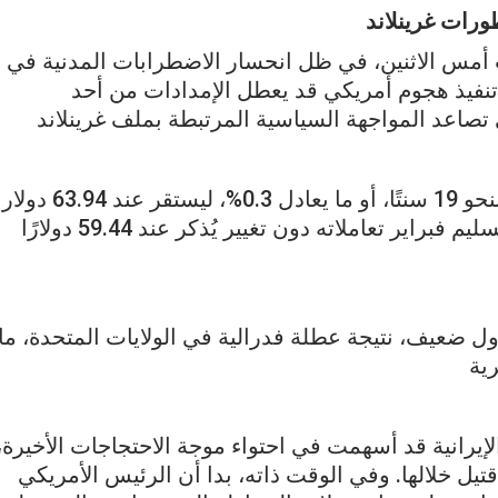
رات غرينلاند
ت أمس الاثنين، في ظل انحسار الاضطرابات المدنية في
نفيذ هجوم أمريكي قد يعطل الإمدادات من أحد
ى تصاعد المواجهة السياسية المرتبطة بملف غرينلاند
وخلال تداولات الأثنين فقد أغلق خام برنت منخفضًا بنحو 19 سنتًا، أو ما يعادل 0.3%، ليستقر عند 63.94 دولار
للبرميل، في حين أنهى خام غرب تكساس الوسيط تسليم فبراير تعاملاته دون تغيير يُذكر عند 59.44 دولارًا
 ضعيف، نتيجة عطلة فدرالية في الولايات المتحدة، ما
ية
الإيرانية قد أسهمت في احتواء موجة الاحتجاجات الأخيرة،
لتي تشير تقديرات رسمية إلى سقوط نحو 5,000 قتيل خلالها. وفي الوقت ذاته، بدا أن الرئيس الأمريكي