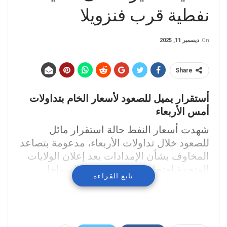
نفطية قرب فنزويلا
On
ديسمبر 11, 2025
Share
أستقرار يميل للصعود لأسعار الخام بتداولات
أمس الأربعاء
شهدت أسعار النفط حالة استقرار مائل
للصعود خلال تداولات الأربعاء، مدعومة بتصاعد
المخاوف بشأن الإمدادات بعد إعلان الولايات
المتحدة احتجاز ناقلة نفط قبالة السواحل
تابع القراءة
الفنزويلية، في خطوة أثارت توتراً إضافياً في
سوق يعاني أساساً من حساسية تجاه أي
اضطرابات مفاجئة في تدفقات الخام