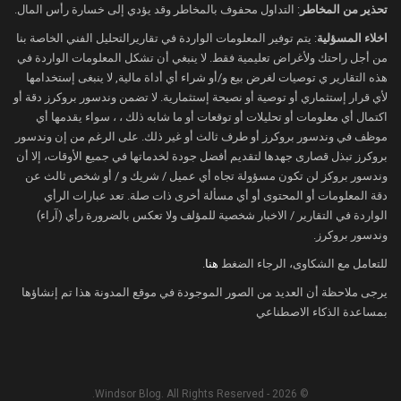
تحذير من المخاطر
: التداول محفوف بالمخاطر وقد يؤدي إلى خسارة رأس المال.
اخلاء المسؤلية
: يتم توفير المعلومات الواردة في تقاريرالتحليل الفني الخاصة بنا
من أجل راحتك ولأغراض تعليمية فقط. لا ينبغي أن تشكل المعلومات الواردة في
هذه التقارير ي توصيات لغرض بيع و/أو شراء أي أداة مالية, لا ينبغى إستخدامها
لأي قرار إستثماري أو توصية أو نصيحة إستثمارية. لا تضمن وندسور بروكرز دقة أو
اكتمال أي معلومات أو تحليلات أو توقعات أو ما شابه ذلك ، ، سواء يقدمها أي
موظف في وندسور بروكرز أو طرف ثالث أو غير ذلك. على الرغم من إن وندسور
بروكرز تبذل قصارى جهدها لتقديم أفضل جودة لخدماتها في جميع الأوقات، إلا أن
وندسور بروكز لن تكون مسؤولة تجاه أي عميل / شريك و / أو شخص ثالث عن
دقة المعلومات أو المحتوى أو أي مسألة أخرى ذات صلة. تعد عبارات الرأي
الواردة في التقارير / الاخبار شخصية للمؤلف ولا تعكس بالضرورة رأي (آراء)
وندسور بروكرز.
للتعامل مع الشكاوى، الرجاء الضغط
هنا
.
يرجى ملاحظة أن العديد من الصور الموجودة في موقع المدونة هذا تم إنشاؤها
بمساعدة الذكاء الاصطناعي
© 2026 - Windsor Blog. All Rights Reserved.