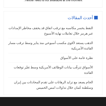
Twitter feed is not available at the moment.
ومع ذلك، تجنب جيروم باول تقديم أي توجيه
واضح حول وتيرة التخفيضات المقبلة، مكتفياً
بالإشارة إلى جاهزية السياسة النقدية للتكيف
أحدث المقالات
مع مسار الاقتصاد
النفط يخسر مكاسبه مع ترقب اتفاق قد يخفف مخاطر الإمدادات
وفي المقابل، حدّت البيانات الأميركية من
عبر هرمز خلال تعاملات نهاية الأسبوع
مكاسب النفط في وقت سابق من الجلسة،
حيث أظهرت إدارة معلومات الطاقة تراجع
الذهب يستعد لأقوى مكسب أسبوعي منذ يناير وسط ترقب مسار
مخزونات الخام بمقدار 1.8 مليون برميل فقط
الفائدة الأمريكية
خلال الأسبوع المنتهي في 5 ديسمبر، وهو
نظرة عامة على الأسواق
انخفاض أقل من توقعات المحللين البالغة 2.3
مليون برميل، ما قلل من تأثير البيانات على
الأسواق تترقّب بيانات الوظائف الأمريكية وسط تغيّر توقعات
الأسعار قبل أن تعود الجغرافيا السياسية
الفائدة
لتستحوذ على المشهد من جديد
الخام يصعد مع تزايد الرهانات على تقدم المحادثات بين إيران
وسلطنة عُمان خلال تداولات امس الخميس