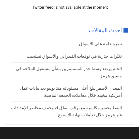
أعلن ترامب عبر منصة “تروث سوشيال”
Twitter feed is not available at the moment.
موافقته على تأجيل الهجوم المقرر ضد إيران
لمنح الوساطة الباكستانية مزيدًا من الوقت،
عقب اتصالات مكثفة مع قادة خليجيين.
أحدث المقالات
وفي الوقت نفسه، وجّه ترامب وزارة الدفاع
نظرة عامة على الأسواق
الأمريكية بالإبقاء على الجاهزية العسكرية
الكاملة للتحرك حال فشل المفاوضات، مؤكدًا
تغيّرات جذرية في توقعات الفيدرالي والأسواق تستجيب
أن أي اتفاق نهائي يجب أن يتضمن منع إيران
الخام يرتفع وسط حذر المستثمرين بشأن مستقبل الملاحة في
بشكل كامل من امتلاك سلاح نووي.
مضيق هرمز
كما سلّمت طهران ردًا محدثًا للإدارة الأمريكية
المعدن الأصفر يبلغ أعلى مستوياته منذ يونيو بعد بيانات عمل
عبر الوسيط الباكستاني يتضمن 14 بندًا، من
أمريكية مخيبة خلال معاملات الجمعة الماضية
بينها المطالبة بهدنة طويلة الأمد وضمانات
دولية ورفع الحصار البحري، بينما اعتبر
النفط يخسر مكاسبه مع ترقب اتفاق قد يخفف مخاطر الإمدادات
مسؤولون أمريكيون أن المقترح الإيراني لا
عبر هرمز خلال تعاملات نهاية الأسبوع
يتضمن تقدمًا جوهريًا.
رهانات الفائدة الأمريكية