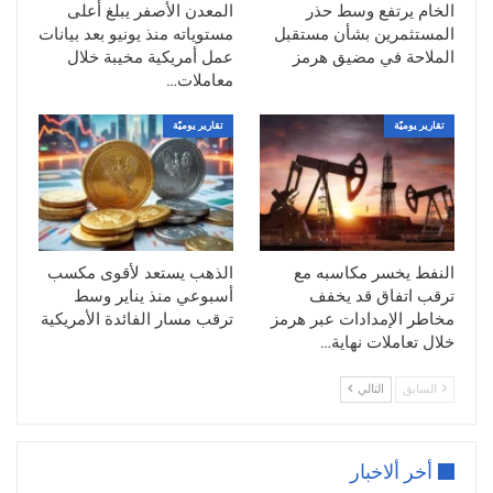
الخام يرتفع وسط حذر
المعدن الأصفر يبلغ أعلى
مستوى في قرابة شهرين عند 4,480.43 دولارًا
المستثمرين بشأن مستقبل
مستوياته منذ يونيو بعد بيانات
للأوقية.
الملاحة في مضيق هرمز
عمل أمريكية مخيبة خلال
معاملات…
صعود الدولار الأمريكي
ارتفع مؤشر الدولار الأمريكي بأكثر من 0.3%
تقارير يوميّة
تقارير يوميّة
يوم الثلاثاء، ليستأنف مكاسبه التي توقفت
مؤقتًا بالأمس، مقتربًا من أعلى مستوى في
ستة أسابيع، في ظل صعود العملة الأمريكية
أمام سلة من العملات الرئيسية والثانوية.
النفط يخسر مكاسبه مع
الذهب يستعد لأقوى مكسب
وجاء هذا الارتفاع مدعومًا بتزايد الطلب على
ترقب اتفاق قد يخفف
أسبوعي منذ يناير وسط
الدولار كملاذ آمن، مع استمرار حالة القلق في
مخاطر الإمدادات عبر هرمز
ترقب مسار الفائدة الأمريكية
الأسواق رغم إعلان الرئيس الأمريكي دونالد
خلال تعاملات نهاية…
ترامب تأجيل توجيه ضربة عسكرية لإيران
لإفساح المجال أمام جهود الوساطة الخليجية
السابق
التالي
والباكستانية.
مستجدات الحرب الإيرانية
أخر ألاخبار