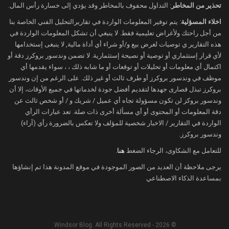
تحذير من المخاطر
: التداول محفوف بالمخاطر وقد يؤدي إلى خسارة رأس المال.
تزايدت رهانات الأسواق بشأن تشديد السياسة
النقدية الأمريكية، بالتزامن مع تولي كيفن
اخلاء المسؤلية
: يتم توفير المعلومات الواردة في تقاريرالتحليل الفني الخاصة بنا
وارش رئاسة مجلس الاحتياطي الفيدرالي
من أجل راحتك ولأغراض تعليمية فقط. لا ينبغي أن تشكل المعلومات الواردة في
هذه التقارير ي توصيات لغرض بيع و/أو شراء أي أداة مالية, لا ينبغى إستخدامها
رسميًا يوم الجمعة المقبلة.
لأي قرار إستثماري أو توصية أو نصيحة إستثمارية. لا تضمن وندسور بروكرز دقة أو
ووفقًا لأداة “فيد ووتش” التابعة لمجموعة
اكتمال أي معلومات أو تحليلات أو توقعات أو ما شابه ذلك ، ، سواء يقدمها أي
CME، ارتفعت احتمالات رفع أسعار الفائدة
موظف في وندسور بروكرز أو طرف ثالث أو غير ذلك. على الرغم من إن وندسور
بروكرز تبذل قصارى جهدها لتقديم أفضل جودة لخدماتها في جميع الأوقات، إلا أن
الأمريكية في ديسمبر إلى 45%، مقارنة
وندسور بروكز لن تكون مسؤولة تجاه أي عميل / شريك و / أو شخص ثالث عن
بمستويات كانت تدور قرب 16% فقط في
دقة المعلومات أو المحتوى أو أي مسألة أخرى ذات صلة. تعد عبارات الرأي
بداية مايو.
الواردة في التقارير / الاخبار شخصية للمؤلف ولا تعكس بالضرورة رأي (آراء)
وندسور بروكرز.
في المقابل، استقرت احتمالات تثبيت أسعار
الفائدة خلال اجتماع يونيو عند 99%، بينما بلغت
للتعامل مع الشكاوى، الرجاء الضغط
هنا
.
احتمالات خفض الفائدة بنحو 25 نقطة أساس
يرجى ملاحظة أن العديد من الصور الموجودة في موقع المدونة هذا تم إنشاؤها
نحو 1% فقط.
بمساعدة الذكاء الاصطناعي
توقعات أداء الذهب
يترقب المستثمرون صدور المزيد من البيانات
© 2026 - Windsor Blog. All Rights Reserved.
الاقتصادية الأمريكية إلى جانب محضر اجتماع