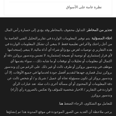
نجد الأسواق المالية تشك في ذلك، وتعتقد بأن التصعيد
نظرة عامة على الأسواق
محتمل.
فالأسواق المالية تعاني من اختناق سلاسل التوريد
والإمدادات عبر مضيق هرمز بسبب الحرب والتوتّر
تحذير من المخاطر
: التداول محفوف بالمخاطر وقد يؤدي إلى خسارة رأس المال.
السياسي.
اخلاء المسؤلية
: يتم توفير المعلومات الواردة في تقاريرالتحليل الفني الخاصة بنا
لذلك، أي أنباء جديدة عن مستقبل ما سيحصل بين
من أجل راحتك ولأغراض تعليمية فقط. لا ينبغي أن تشكل المعلومات الواردة في
أميركا وإيران، قد يكون لها تأثير مباشر على الأصول
هذه التقارير ي توصيات لغرض بيع و/أو شراء أي أداة مالية, لا ينبغى إستخدامها
المتداولة.
لأي قرار إستثماري أو توصية أو نصيحة إستثمارية. لا تضمن وندسور بروكرز دقة أو
فالتصعيد قد يجلب ارتفاعاً بالدولار مما يضغط على
اكتمال أي معلومات أو تحليلات أو توقعات أو ما شابه ذلك ، ، سواء يقدمها أي
موظف في وندسور بروكرز أو طرف ثالث أو غير ذلك. على الرغم من إن وندسور
أسعار الذهب وقد تتراجع الأسهم.
بروكرز تبذل قصارى جهدها لتقديم أفضل جودة لخدماتها في جميع الأوقات، إلا أن
أما التهدئة ربما ستكون سبباً لتراجع الدولار مع تحسّن
وندسور بروكز لن تكون مسؤولة تجاه أي عميل / شريك و / أو شخص ثالث عن
شهية المخاطرة بأسواق الأسهم، وقد يستفيد الذهب
دقة المعلومات أو المحتوى أو أي مسألة أخرى ذات صلة. تعد عبارات الرأي
الواردة في التقارير / الاخبار شخصية للمؤلف ولا تعكس بالضرورة رأي (آراء)
من انخفاض الدولار.
وندسور بروكرز.
ربما يهمّك أيضاً:
للتعامل مع الشكاوى، الرجاء الضغط
هنا
.
نظرة عامة على الأسواق
يرجى ملاحظة أن العديد من الصور الموجودة في موقع المدونة هذا تم إنشاؤها