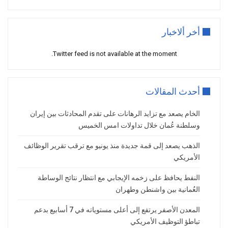
بالفائدة على مدى هذه السنة 2026.
وإذا أكّد المحضر هذه النظرة، فقد نرى ارتفاعاً
أخر ألاخبار
بالدولار وتراجعاً بالذهب ومؤشرات الأسهم، وقد تصعد
Twitter feed is not available at the moment.
عوائد السندات الأمريكية.
أما إذا ظهر بأن شروط رفع الفائدة قد لا تتحقق، فهنا
قد نرى تراجعاً بالدولار، وربما تصعد أسعار الذهب
أحدث المقالات
والأسهم، وتخفض عوائد السندات.
لكن إن أبقى المحضر على النظرة الغير مؤكّدة، لتبقى
الخام يصعد مع تزايد الرهانات على تقدم المحادثات بين إيران
وسلطنة عُمان خلال تداولات امس الخميس
توقعات الأسواق مرتبطة في البيانات الاقتصادية، فقد
نرى تذبذب.
الذهب يصعد إلى قمة جديدة منذ يونيو مع ترقب تقرير الوظائف
الأمريكي
وسط تأكيدات الرئيس الأمريكي
النفط يحافظ على زخمه الإيجابي مع انتظار نتائج الوساطة
بنهاية الحرب بسرعة، شكوك ما
العُمانية بين واشنطن وطهران
زالت قائمة
المعدن الأصفر يرتفع إلى أعلى مستوياته في 7 أسابيع بدعم
وسط تأكيدات الرئيس الأمريكي بنهاية الحرب بسرعة
تباطؤ التوظيف الأمريكي