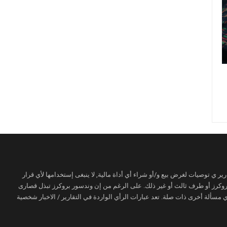
ير ي توصيات لغرض بيع و/أو شراء أي أداة مالية, لا ينبغى إستخدامها لأي قرار
 بروكرز أو طرف ثالث أو غير ذلك. على الرغم من إن وندسور بروكرز تبذل قصارى
مسألة أخرى ذات صلة. تعد عبارات الرأي الواردة في التقارير / الاخبار شخصية