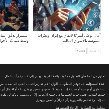
آمال توصّل أميركا لاتفاق مع إيران وتغيّرات
استمرار تدفّق البيان
ملموسة بالأسواق المالية
وسط ضبابيّة الأجوا
السابق
التالي
تحذير من المخاطر
: التداول محفوف بالمخاطر وقد يؤدي إلى خسارة رأس المال.
اخلاء المسؤلية
: يتم توفير المعلومات الواردة في تقاريرالتحليل الفني الخاصة بنا م
إستثماري أو توصية أو نصيحة إستثمارية. لا تضمن وندسور بروكرز دقة أو اكتمال أي
جهدها لتقديم أفضل جودة لخدماتها في جميع الأوقات، إلا أن وندسور بروكز لن تكون
للمؤلف ولا تعكس بالضرورة رأي (آراء) وندسور بروكرز.
للتعامل مع الشكاوى، الرجاء الضغط
هنا
.