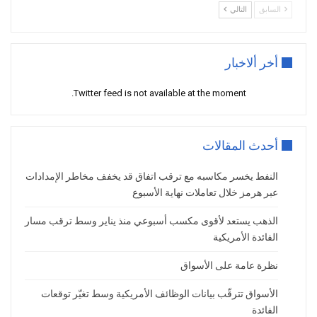
الاحتياطي الفيدرالي نحو خفض أسعار الفائدة
السابق
التالي
مستقبلًا.
رهانات الفائدة تميل نحو التيسير
أخر ألاخبار
أظهرت تسعيرات الأسواق تراجع احتمالات رفع
أسعار الفائدة الأمريكية هذا العام إلى نحو
Twitter feed is not available at the moment.
14%، مقارنة بـ22% في اليوم السابق، في
انعكاس لتحسن توقعات التضخم والسياسة
أحدث المقالات
النقدية.
التوترات الجيوسياسية لا تزال حاضرة
النفط يخسر مكاسبه مع ترقب اتفاق قد يخفف مخاطر الإمدادات
عبر هرمز خلال تعاملات نهاية الأسبوع
رغم استمرار الاشتباكات بين القوات الأمريكية
والإيرانية ووقوع هجمات جديدة في الإمارات،
الذهب يستعد لأقوى مكسب أسبوعي منذ يناير وسط ترقب مسار
أكد الرئيس الأمريكي دونالد ترامب أن وقف
الفائدة الأمريكية
إطلاق النار لا يزال قائمًا، ما حافظ على حالة
نظرة عامة على الأسواق
التفاؤل النسبي في الأسواق.
الأسواق تترقّب بيانات الوظائف الأمريكية وسط تغيّر توقعات
تفاوت الطلب العالمي على الذهب
الفائدة