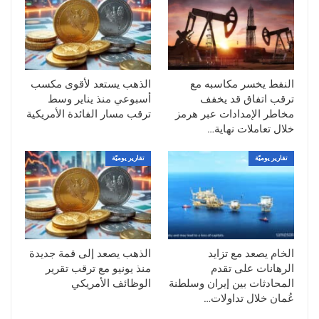
وظائف بأكثر من التوقعات خلال أبريل، مع
استقرار معدل البطالة عند 4.3%، ما يعكس
استمرار قوة سوق العمل الأمريكي رغم
التحديات الاقتصادية العالمية.
وعادة ما تدعم هذه البيانات الدولار وتضغط
النفط يخسر مكاسبه مع
الذهب يستعد لأقوى مكسب
على الذهب، إلا أن الأسواق تجاهلت هذا التأثير
ترقب اتفاق قد يخفف
أسبوعي منذ يناير وسط
مخاطر الإمدادات عبر هرمز
ترقب مسار الفائدة الأمريكية
نسبيًا خلال تداولات اليوم.
خلال تعاملات نهاية…
الذهب يتحرك كمخاطرة أكثر من كونه ملاذًا
آمنًا
تقارير يوميّة
تقارير يوميّة
أشار محللون إلى أن الذهب بدأ يتحرك وفق
شهية المخاطرة في الأسواق أكثر من ارتباطه
التقليدي بدور الملاذ الآمن، خاصة مع تحسن
التوقعات بشأن تهدئة التوترات في الشرق
الخام يصعد مع تزايد
الذهب يصعد إلى قمة جديدة
الأوسط.
الرهانات على تقدم
منذ يونيو مع ترقب تقرير
المحادثات بين إيران وسلطنة
الوظائف الأمريكي
كما ساهم تراجع أسعار النفط في تخفيف
عُمان خلال تداولات…
مخاوف التضخم، ما عزز احتمالات اتجاه