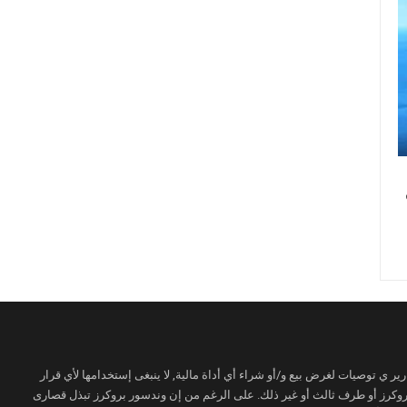
ير ي توصيات لغرض بيع و/أو شراء أي أداة مالية, لا ينبغى إستخدامها لأي قرار
 بروكرز أو طرف ثالث أو غير ذلك. على الرغم من إن وندسور بروكرز تبذل قصارى