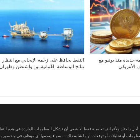
 جديدة منذ يونيو مع
النفط يحافظ على زخمه الإيجابي مع انتظار
ف الأمريكي
نتائج الوساطة العُمانية بين واشنطن وطهران
ن أجل راحتك ولأغراض تعليمية فقط. لا ينبغي أن تشكل المعلومات الواردة في هذه التقار
 معلومات أو تحليلات أو توقعات أو ما شابه ذلك ، ، سواء يقدمها أي موظف في وندسور