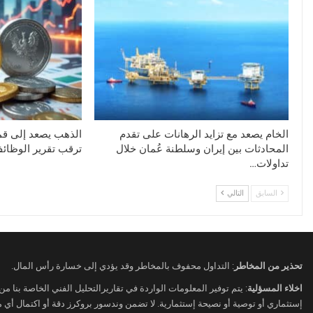
الخام يصعد مع تزايد الرهانات على تقدم
الذهب يصعد إلى قمة
المحادثات بين إيران وسلطنة عُمان خلال
ترقب تقرير الوظائ
تداولات…
السابق
التالي
تحذير من المخاطر
: التداول محفوف بالمخاطر وقد يؤدي إلى خسارة رأس المال.
اخلاء المسؤلية
: يتم توفير المعلومات الواردة في تقاريرالتحليل الفني الخاصة بنا م
إستثماري أو توصية أو نصيحة إستثمارية. لا تضمن وندسور بروكرز دقة أو اكتمال أي