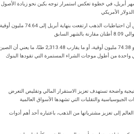
هر أبريل، في خطوة تعكس استمرار توجه بكين نحو زيادة الأصول
الدولار الأمريكي
وأظهرت بيانات البنك المركزي الصيني الصادرة اليوم الخميس أن احتياطيات الذهب ارتفعت بنهاية أبريل إلى 74.64 مليون
وكانت احتياطيات الذهب الصينية قد بلغت في نهاية مارس نحو 74.38 مليون أوقية، أو ما يقارب 2,313.48 طنًا، ما يعني أن الص
ي واحدة من أطول موجات الشراء المستمرة التي تقودها البنوك
يجية واضحة تستهدف تعزيز الاستقرار المالي وتقليص التعرض
 الجيوسياسية والتقلبات التي تشهدها الأسواق العالمية
عالم إلى تعزيز مشترياتها من الذهب، باعتباره أحد أهم أدوات