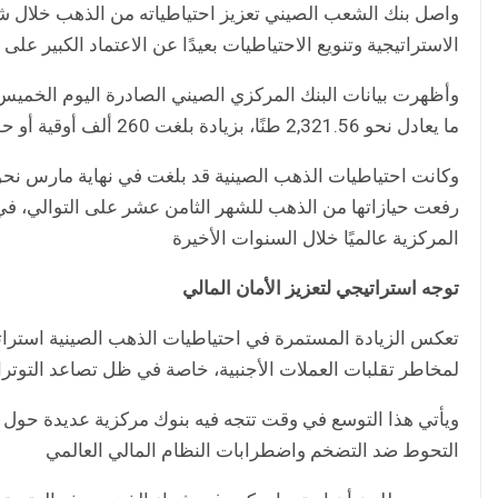
واصل بنك الشعب الصيني تعزيز احتياطياته من الذهب خلال ش
الاستراتيجية وتنويع الاحتياطيات بعيدًا عن الاعتماد الكبير على 
ما يعادل نحو 2,321.56 طنًا، بزيادة بلغت 260 ألف أوقية أو حوالي 8.09 أطنان مقارنة بالشهر السابق
رفعت حيازاتها من الذهب للشهر الثامن عشر على التوالي، ف
المركزية عالميًا خلال السنوات الأخيرة
توجه استراتيجي لتعزيز الأمان المالي
تعكس الزيادة المستمرة في احتياطيات الذهب الصينية استرات
لمخاطر تقلبات العملات الأجنبية، خاصة في ظل تصاعد التوترات
ويأتي هذا التوسع في وقت تتجه فيه بنوك مركزية عديدة حول ال
التحوط ضد التضخم واضطرابات النظام المالي العالمي