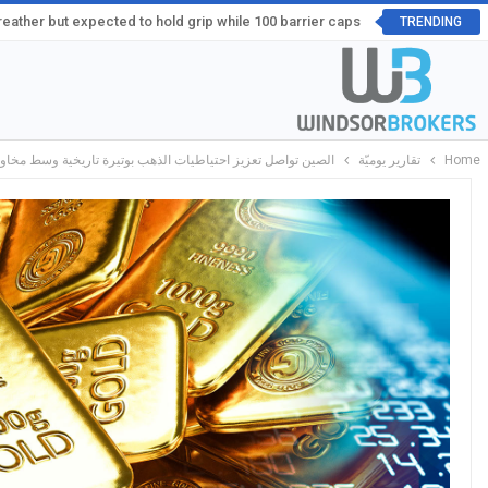
ather but expected to hold grip while 100 barrier caps
TRENDING
Home
تقارير يوميّة
الصين تواصل تعزيز احتياطيات الذهب بوتيرة تاريخية وسط مخاو