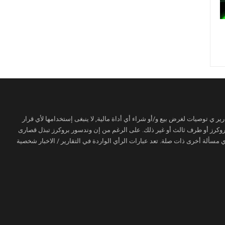
ير ي توصيات لغرض بيع و/أو شراء أي أداة مالية, لا ينبغى إستخدامها لأي قرار
 بروكرز أو طرف ثالث أو غير ذلك. على الرغم من إن وندسور بروكرز تبذل قصارى
مسألة أخرى ذات صلة. تعد عبارات الرأي الواردة في التقارير / الاخبار شخصية