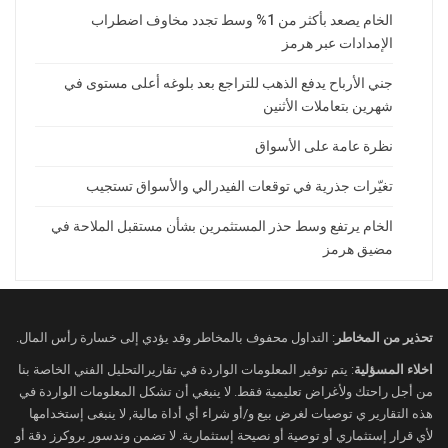
الخام يصعد بأكثر من 1% وسط تجدد مخاوف اضطراب
الإمدادات عبر هرمز
جني الأرباح يدفع الذهب للتراجع بعد بلوغه أعلى مستوى في
شهرين بتعاملات الأثنين
نظرة عامة على الأسواق
تغيّرات جذرية في توقعات الفيدرالي والأسواق تستجيب
الخام يرتفع وسط حذر المستثمرين بشأن مستقبل الملاحة في
مضيق هرمز
تحذير من المخاطر
: التداول محفوف بالمخاطر وقد يؤدي إلى خسارة رأس المال.
اخلاء المسؤلية
: يتم توفير المعلومات الواردة في تقاريرالتحليل الفني الخاصة بنا
من أجل راحتك ولأغراض تعليمية فقط. لا ينبغي أن تشكل المعلومات الواردة في
هذه التقارير ي توصيات لغرض بيع و/أو شراء أي أداة مالية, لا ينبغى إستخدامها
لأي قرار إستثماري أو توصية أو نصيحة إستثمارية. لا تضمن وندسور بروكرز دقة أو