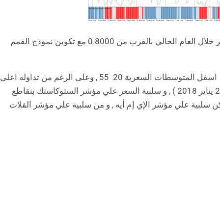
إرتداد للجنيه البريطاني مقابل الدولار الأسترالي من أعلى سعر خلال العام الحالي بالقرب من 0.8000 مع تكوين نموذج القمم
و تداول الزوج اليوم بسلبية اسفل نقطتة المحورية 1.7800, و اسفل المتوسطات السعرية 20 55 , وعلى الرغم من تداوله اعلى
مستوي 50 فيبوناتشي ( للموجة الصاعدة من 1.7350بتاريخ 28 يناير 2018 ) , و سلبية السعر علي مؤشر الستوكاستك بتقاطع
ن سلبية علي مؤشر الإي إم أيه , و من سلبية علي مؤشر الفلات