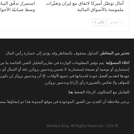
آمال توصّل أميركا لاتفاق مع إيران وتغيّرات
استمرار تدفّق البيان
ملموسة بالأسواق المالية
وسط ضبابيّة الأجوا
السابق
التالي
تحذير من المخاطر
: التداول محفوف بالمخاطر وقد يؤدي إلى خسارة رأس المال.
اخلاء المسؤلية
: يتم توفير المعلومات الواردة في تقاريرالتحليل الفني الخاصة بنا م
إستثماري أو توصية أو نصيحة إستثمارية. لا تضمن وندسور بروكرز دقة أو اكتمال أي
جهدها لتقديم أفضل جودة لخدماتها في جميع الأوقات، إلا أن وندسور بروكز لن تكون
للمؤلف ولا تعكس بالضرورة رأي (آراء) وندسور بروكرز.
للتعامل مع الشكاوى، الرجاء الضغط
هنا
.
يرجى ملاحظة أن العديد من الصور الموجودة في موقع المدونة هذا تم إنشاؤها بمس
© 2026 - Windsor Blog. All Rights Reserved.