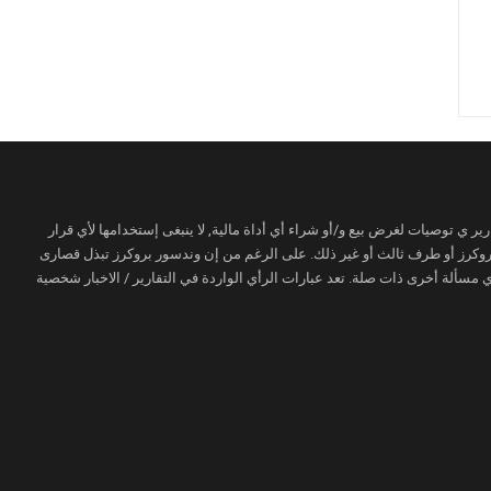
ير ي توصيات لغرض بيع و/أو شراء أي أداة مالية, لا ينبغى إستخدامها لأي قرار
 بروكرز أو طرف ثالث أو غير ذلك. على الرغم من إن وندسور بروكرز تبذل قصارى
مسألة أخرى ذات صلة. تعد عبارات الرأي الواردة في التقارير / الاخبار شخصية