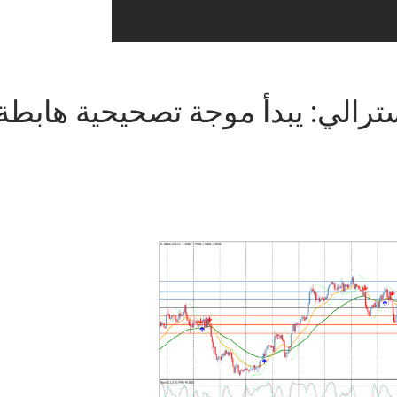
سترالي: يبدأ موجة تصحيحية هابطة