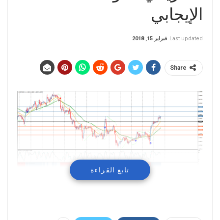
الإيجابي
Last updated
فبراير 15, 2018
Share
تابع القراءة
تداول زوج الإسترليني دولار في حدود 220 نقطة مع
إتجاه عام صاعد حيث إفتتح عند 1.3891 و أغلق عند