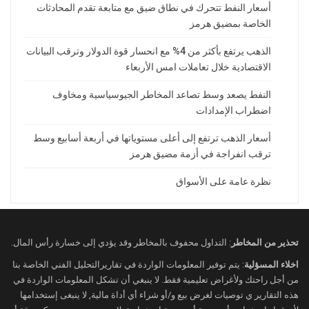
أسعار النفط تتحرك في نطاق ضيق مع متابعة تقدم المحادثات
الخاصة بمضيق هرمز
الذهب يرتفع بأكثر من 4% مع انحسار قوة الدولار وترقب البيانات
الاقتصادية خلال تعاملات امس الأربعاء
النفط يصعد وسط تصاعد المخاطر الجيوسياسية ومخاوف
اضطراب الإمدادات
أسعار الذهب ترتفع إلى أعلى مستوياتها في أربعة أسابيع وسط
ترقب انفراجة في أزمة مضيق هرمز
نظرة عامة على الأسواق
تحذير من المخاطر
: التداول محفوف بالمخاطر وقد يؤدي إلى خسارة رأس المال.
اخلاء المسؤلية
: يتم توفير المعلومات الواردة في تقاريرالتحليل الفني الخاصة بنا
من أجل راحتك ولأغراض تعليمية فقط. لا ينبغي أن تشكل المعلومات الواردة في
هذه التقارير ي توصيات لغرض بيع و/أو شراء أي أداة مالية, لا ينبغى إستخدامها