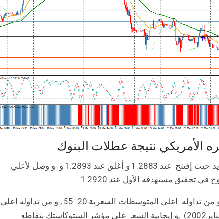
يره الأمريكي نتيجة عطلات البنوك
تداول زوج الدولار كندي في حدود 40 نقطة مع إتجاه عام محايد حيث إفتتح عند 1.2883 و أغلق عند 1.2893 و و وصل لأعلي
و تداول الزوج اليوم بإيجابية اعلى نقطتة المحورية 1.2880 , و من تداوله اعلى المتوسطات السعرية 20 55 , و من تداوله اعلى
مستوي 50 فيبوناتشي ( للموجة الهابطة من 1.6191 بتاريخ 1يناير2002) ,و إيجابية السعر علي مؤشر الستوكاستك بتقاطع