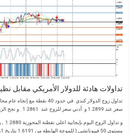
تداولات هادئة للدولار الأمريكي مقابل نظ
سعر عند 1.2899 و أدني سعر للزوج عند 1.2861 . و نجح الزوج في تحقيق مستهدفه الأول عند 1.2920