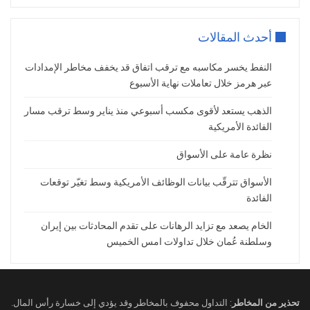
النشاط الصناعي وزيادة طلب المستهلكين،
وخاصة في الصين، إلى تعزيز المعنويات بشأن
أحدث المقالات
توقعات الطلب
وعلي صعيد أخر و على الرغم من التوقعات
النفط يخسر مكاسبه مع ترقب اتفاق قد يخفف مخاطر الإمدادات
عبر هرمز خلال تعاملات نهاية الأسبوع
الإيجابية، إلا أن مكاسب أسعار النفط تأثرت
بخطط أوبك+ لزيادة إنتاج النفط في مايو
الذهب يستعد لأقوى مكسب أسبوعي منذ يناير وسط ترقب مسار
ويونيو, كما يأتي قرار رفع الإنتاج في وقت
الفائدة الأمريكية
يشهد بالفعل حالة من عدم اليقين بشأن الطلب
نظرة عامة على الأسواق
, و كان الرئيس ترامب صريحًا بشأن تفضيله
لانخفاض أسعار النفط، وتأمل المملكة العربية
الأسواق تترقّب بيانات الوظائف الأمريكية وسط تغيّر توقعات
السعودية في تأمين تعاون عسكري ودفاعي
الفائدة
ونووي مدني أكبر, ومن خلال تخفيف بعض
الخام يصعد مع تزايد الرهانات على تقدم المحادثات بين إيران
الدعم لأسعار النفط قبل زيارة ترامب هذا
وسلطنة عُمان خلال تداولات امس الخميس
الأسبوع، قد تأمل المملكة العربية السعودية
في إظهار استعدادها للتفاوض بحسن نية
تحذير من المخاطر
: التداول محفوف بالمخاطر وقد يؤدي إلى خسارة رأس المال.