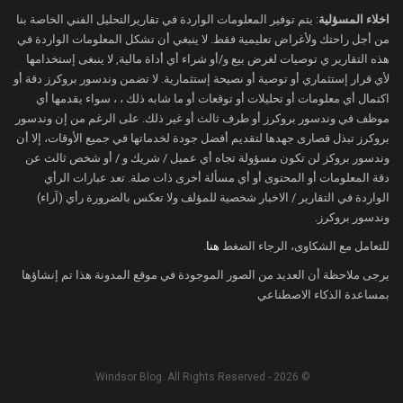
اخلاء المسؤلية
: يتم توفير المعلومات الواردة في تقاريرالتحليل الفني الخاصة بنا
من أجل راحتك ولأغراض تعليمية فقط. لا ينبغي أن تشكل المعلومات الواردة في
هذه التقارير ي توصيات لغرض بيع و/أو شراء أي أداة مالية, لا ينبغى إستخدامها
لأي قرار إستثماري أو توصية أو نصيحة إستثمارية. لا تضمن وندسور بروكرز دقة أو
اكتمال أي معلومات أو تحليلات أو توقعات أو ما شابه ذلك ، ، سواء يقدمها أي
موظف في وندسور بروكرز أو طرف ثالث أو غير ذلك. على الرغم من إن وندسور
بروكرز تبذل قصارى جهدها لتقديم أفضل جودة لخدماتها في جميع الأوقات، إلا أن
وندسور بروكز لن تكون مسؤولة تجاه أي عميل / شريك و / أو شخص ثالث عن
دقة المعلومات أو المحتوى أو أي مسألة أخرى ذات صلة. تعد عبارات الرأي
الواردة في التقارير / الاخبار شخصية للمؤلف ولا تعكس بالضرورة رأي (آراء)
وندسور بروكرز.
للتعامل مع الشكاوى، الرجاء الضغط
هنا
.
يرجى ملاحظة أن العديد من الصور الموجودة في موقع المدونة هذا تم إنشاؤها
بمساعدة الذكاء الاصطناعي
© 2026 - Windsor Blog. All Rights Reserved.