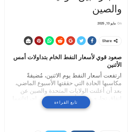
والصين
On
مايو 13, 2025
Share
صعود قوي لأسعار النفط الخام بتداولات أمس
الأثنين
ارتفعت أسعار النفط يوم الاثنين، مُضيفةً
مكاسبها الحادة التي حققتها الأسبوع الماضي،
بعد أن أعلنت الولايات المتحدة والصين عن
اتفاق تجاري من شأنه تخفيف بعض إجراءاتهما
تابع القراءة
الجمركية، مما أنعش الآمال في إنهاء الحرب
التجارية بين أكبر مستهلكين للنفط الخام في
العالم