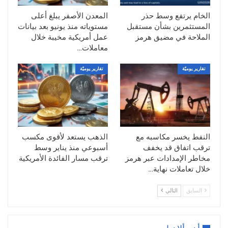
زيلينسكي وقادة فرنسا وألمانيا وبريطانيا في
الخام يرتفع وسط حذر
المعدن الأصفر يبلغ أعلى
لندن. ويُرجّح أن يؤدي إحراز تقدم في هذه
المستثمرين بشأن مستقبل
مستوياته منذ يونيو بعد بيانات
المحادثات إلى رفع العقوبات الدولية عن
الملاحة في مضيق هرمز
عمل أمريكية مخيبة خلال
الشركات الروسية وإتاحة كميات إضافية من
معاملات…
الإمدادات النفطية
تقارير يوميّة
تقارير يوميّة
وقال أندرو ليبو، رئيس شركة “ليبو أسوشيتس”
لاستشارات النفط: “الكثيرون في السوق لا
يشعرون بأن روسيا جادة بشأن اتفاق سلام،
وأنها ببساطة تشتري الوقت”. وتأتي هذه
المخاوف في وقت انقطعت فيه الكهرباء عن
النفط يخسر مكاسبه مع
الذهب يستعد لأقوى مكسب
نحو نصف سكان العاصمة كييف نتيجة الهجمات
ترقب اتفاق قد يخفف
أسبوعي منذ يناير وسط
الروسية الأخيرة على البنية التحتية للطاقة,
مخاطر الإمدادات عبر هرمز
ترقب مسار الفائدة الأمريكية
خلال تعاملات نهاية…
وفي مسعى للحد من إيرادات النفط الروسي،
تبحث مجموعة السبع والاتحاد الأوروبي
السابق
التالي
استبدال سقف أسعار صادرات النفط الروسي
بحظر كامل على الخدمات البحرية، وفقًا
لمصادر مطلعة,كما كانت ارتفاع شحنات النفط