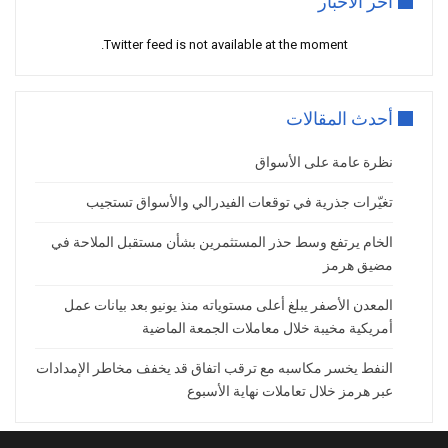
أخر ألاخبار
البحرية بنحو 2.5 مليون برميل يوميًا منذ
منتصف أغسطس وما تزال في ازدياد، يواصل
Twitter feed is not available at the moment.
الضغط على الأسعار. والسبب الوحيد وراء عدم
انخفاض خام برنت بشكل أسرع وأعمق هو
أحدث المقالات
العقوبات الأميركية المفروضة على روسنفت
ولوك أويل
نظرة عامة على الأسواق
يتوقع أن يقدم التقرير الشهري المقبل لوكالة
تغيّرات جذرية في توقعات الفيدرالي والأسواق تستجيب
الطاقة الدولية إشارات مهمة حول توقعات
الإمدادات العالمية. وقال كلفن وونغ، كبير
الخام يرتفع وسط حذر المستثمرين بشأن مستقبل الملاحة في
محللي السوق في “أواندا”: “المحرك المقبل
مضيق هرمز
للسوق سيكون على الأرجح تقرير ديسمبر
المعدن الأصفر يبلغ أعلى مستوياته منذ يونيو بعد بيانات عمل
للوكالة، الذي أشار سابقًا إلى فائض قياسي
أمريكية مخيبة خلال معاملات الجمعة الماضية
في سوق النفط عام 2026. وإذا استمرت
الوكالة في التحذير من مخاطر الفائض، فقد
النفط يخسر مكاسبه مع ترقب اتفاق قد يخفف مخاطر الإمدادات
يضغط ذلك على أسعار خام غرب تكساس
عبر هرمز خلال تعاملات نهاية الأسبوع
الوسيط لاختبار منطقة دعم بين 56.80 و57.50
دولارًا للبرميل