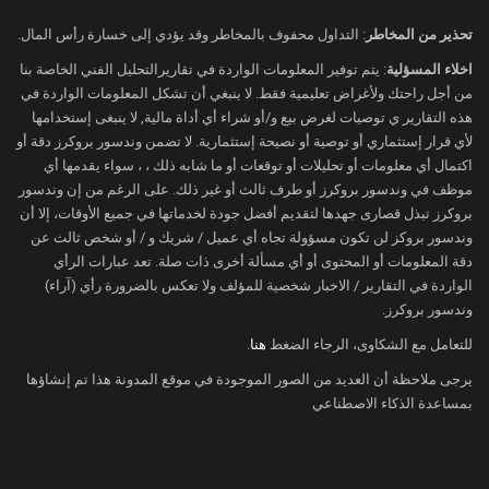
وفي الولايات المتحدة، توقعت بيانات أولية
تحذير من المخاطر
: التداول محفوف بالمخاطر وقد يؤدي إلى خسارة رأس المال.
انخفاض مخزونات النفط الخام خلال الأسبوع
اخلاء المسؤلية
: يتم توفير المعلومات الواردة في تقاريرالتحليل الفني الخاصة بنا
الماضي، بينما يُرجّح ارتفاع مخزونات نواتج
من أجل راحتك ولأغراض تعليمية فقط. لا ينبغي أن تشكل المعلومات الواردة في
هذه التقارير ي توصيات لغرض بيع و/أو شراء أي أداة مالية, لا ينبغى إستخدامها
التقطير والبنزين. ومن المقرر صدور تقارير
لأي قرار إستثماري أو توصية أو نصيحة إستثمارية. لا تضمن وندسور بروكرز دقة أو
أسبوعية من معهد البترول الأميركي يوم
اكتمال أي معلومات أو تحليلات أو توقعات أو ما شابه ذلك ، ، سواء يقدمها أي
الثلاثاء، ومن إدارة معلومات الطاقة يوم
موظف في وندسور بروكرز أو طرف ثالث أو غير ذلك. على الرغم من إن وندسور
الأربعاء
بروكرز تبذل قصارى جهدها لتقديم أفضل جودة لخدماتها في جميع الأوقات، إلا أن
وندسور بروكز لن تكون مسؤولة تجاه أي عميل / شريك و / أو شخص ثالث عن
كما تترقب الأسواق قرار الاحتياطي الفيدرالي
دقة المعلومات أو المحتوى أو أي مسألة أخرى ذات صلة. تعد عبارات الرأي
المقرر يوم الأربعاء، مع تسعير احتمالات بنسبة
الواردة في التقارير / الاخبار شخصية للمؤلف ولا تعكس بالضرورة رأي (آراء)
87% لخفض الفائدة بمقدار ربع نقطة مئوية.
وندسور بروكرز.
وعادةً ما تُعد أسعار الفائدة المنخفضة داعمة
للتعامل مع الشكاوى، الرجاء الضغط
هنا
.
للطلب على النفط بسبب تراجع تكاليف
يرجى ملاحظة أن العديد من الصور الموجودة في موقع المدونة هذا تم إنشاؤها
الاقتراض، لكن بعض المحللين دعوا إلى الحذر
بمساعدة الذكاء الاصطناعي
بشأن مدى تأثير ذلك على الأسعار في الوقت
الحالي