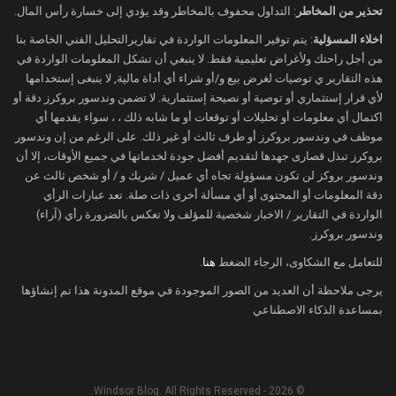
تحذير من المخاطر
: التداول محفوف بالمخاطر وقد يؤدي إلى خسارة رأس المال.
اخلاء المسؤلية
: يتم توفير المعلومات الواردة في تقاريرالتحليل الفني الخاصة بنا
من أجل راحتك ولأغراض تعليمية فقط. لا ينبغي أن تشكل المعلومات الواردة في
هذه التقارير ي توصيات لغرض بيع و/أو شراء أي أداة مالية, لا ينبغى إستخدامها
لأي قرار إستثماري أو توصية أو نصيحة إستثمارية. لا تضمن وندسور بروكرز دقة أو
اكتمال أي معلومات أو تحليلات أو توقعات أو ما شابه ذلك ، ، سواء يقدمها أي
موظف في وندسور بروكرز أو طرف ثالث أو غير ذلك. على الرغم من إن وندسور
بروكرز تبذل قصارى جهدها لتقديم أفضل جودة لخدماتها في جميع الأوقات، إلا أن
وندسور بروكز لن تكون مسؤولة تجاه أي عميل / شريك و / أو شخص ثالث عن
دقة المعلومات أو المحتوى أو أي مسألة أخرى ذات صلة. تعد عبارات الرأي
الواردة في التقارير / الاخبار شخصية للمؤلف ولا تعكس بالضرورة رأي (آراء)
وندسور بروكرز.
للتعامل مع الشكاوى، الرجاء الضغط
هنا
.
يرجى ملاحظة أن العديد من الصور الموجودة في موقع المدونة هذا تم إنشاؤها
بمساعدة الذكاء الاصطناعي
© 2026 - Windsor Blog. All Rights Reserved.