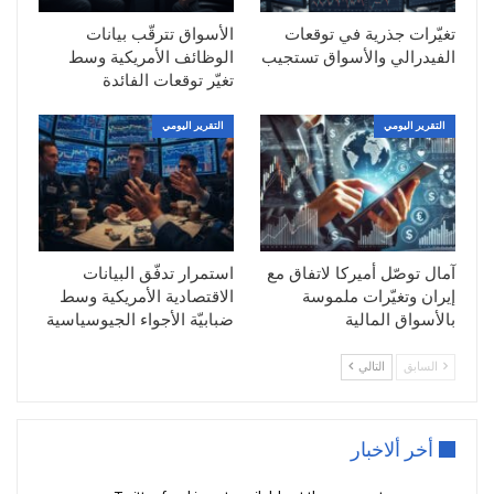
2002) ، و سلبيته السعر على مؤشر الستوكاستك
تغيّرات جذرية في توقعات
الأسواق تترقّب بيانات
بتقاطع خطوطه لأسفل ،ولكن إيجابية الزوج على مؤشر
الفيدرالي والأسواق تستجيب
الوظائف الأمريكية وسط
تغيّر توقعات الفائدة
السار و إيجابيته على مؤشر الإي إم أيه ، و من إيجابيته
على مؤشر الفلات ترند ولذلك نرجح الإتجاه الصاعد
التقرير اليومي
التقرير اليومي
اليوم
السناريو المتوقع
كسر 1.3350 صعودا إلى 1.3380 ثم 1.3410
آمال توصّل أميركا لاتفاق مع
استمرار تدفّق البيانات
السناريو المعاكس
إيران وتغيّرات ملموسة
الاقتصادية الأمريكية وسط
بالأسواق المالية
ضبابيّة الأجواء الجيوسياسية
كسر 1.3280 هبوطا الى 1.3250 ثم 1.3220
السابق
التالي
أخر ألاخبار