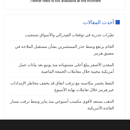
Twitter feed is not available at the moment.
أحدث المقالات
تغيّرات جذرية في توقعات الفيدرالي والأسواق تستجيب
الخام يرتفع وسط حذر المستثمرين بشأن مستقبل الملاحة في
مضيق هرمز
المعدن الأصفر يبلغ أعلى مستوياته منذ يونيو بعد بيانات عمل
أمريكية مخيبة خلال معاملات الجمعة الماضية
النفط يخسر مكاسبه مع ترقب اتفاق قد يخفف مخاطر الإمدادات
عبر هرمز خلال تعاملات نهاية الأسبوع
الذهب يستعد لأقوى مكسب أسبوعي منذ يناير وسط ترقب مسار
الفائدة الأمريكية