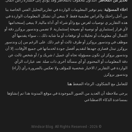
تحذير من المخاطر
: التداول محفوف بالمخاطر وقد يؤدي إلى خسارة رأس المال.
اخلاء المسؤلية
: يتم توفير المعلومات الواردة في تقاريرالتحليل الفني الخاصة بنا
من أجل راحتك ولأغراض تعليمية فقط. لا ينبغي أن تشكل المعلومات الواردة في
هذه التقارير ي توصيات لغرض بيع و/أو شراء أي أداة مالية, لا ينبغى إستخدامها
لأي قرار إستثماري أو توصية أو نصيحة إستثمارية. لا تضمن وندسور بروكرز دقة أو
اكتمال أي معلومات أو تحليلات أو توقعات أو ما شابه ذلك ، ، سواء يقدمها أي
موظف في وندسور بروكرز أو طرف ثالث أو غير ذلك. على الرغم من إن وندسور
بروكرز تبذل قصارى جهدها لتقديم أفضل جودة لخدماتها في جميع الأوقات، إلا أن
وندسور بروكز لن تكون مسؤولة تجاه أي عميل / شريك و / أو شخص ثالث عن
دقة المعلومات أو المحتوى أو أي مسألة أخرى ذات صلة. تعد عبارات الرأي
الواردة في التقارير / الاخبار شخصية للمؤلف ولا تعكس بالضرورة رأي (آراء)
وندسور بروكرز.
للتعامل مع الشكاوى، الرجاء الضغط
هنا
.
يرجى ملاحظة أن العديد من الصور الموجودة في موقع المدونة هذا تم إنشاؤها
بمساعدة الذكاء الاصطناعي
© 2026 - Windsor Blog. All Rights Reserved.