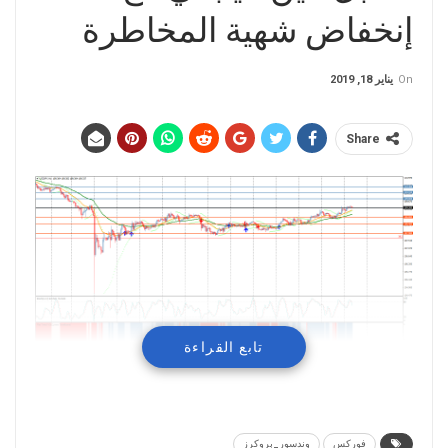
إنخفاض شهية المخاطرة
On
يناير 18, 2019
Share
تابع القراءة
إسقترار الدولار الأمريكي مقابل الين
الياباني مع إنخفاض شهية المخاطرة
فوركس
وندسور_بروكرز