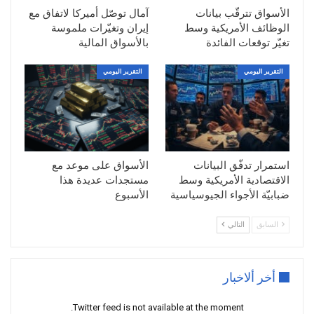
السيناريو المعاكس
الأسواق تترقّب بيانات
آمال توصّل أميركا لاتفاق مع
الوظائف الأمريكية وسط
إيران وتغيّرات ملموسة
تغيّر توقعات الفائدة
بالأسواق المالية
كسر 108.80 هبوطا الى 108.40 ثم
التقرير اليومي
التقرير اليومي
استمرار تدفّق البيانات
الأسواق على موعد مع
الاقتصادية الأمريكية وسط
مستجدات عديدة هذا
ضبابيّة الأجواء الجيوسياسية
الأسبوع
السابق
التالي
أخر ألاخبار
Twitter feed is not available at the moment.