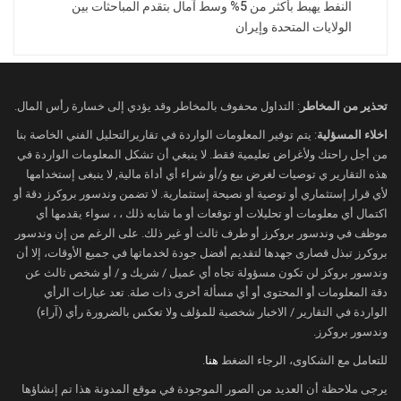
وحظيت الأسعار بدعم إضافي بعد تحذيرات
النفط يهبط بأكثر من 5% وسط آمال بتقدم المباحثات بين
وكالة الطاقة الدولية من احتمال تراجع
الولايات المتحدة وإيران
المخزونات العالمية إلى مستويات حرجة قبيل
موسم ذروة الطلب الصيفي إذا استمرت
معدلات السحب الحالية.
تحذير من المخاطر
: التداول محفوف بالمخاطر وقد يؤدي إلى خسارة رأس المال.
كما أظهرت بيانات إدارة معلومات الطاقة
اخلاء المسؤلية
: يتم توفير المعلومات الواردة في تقاريرالتحليل الفني الخاصة بنا
الأمريكية انخفاض مخزونات النفط الخام
من أجل راحتك ولأغراض تعليمية فقط. لا ينبغي أن تشكل المعلومات الواردة في
بمقدار 8 ملايين برميل خلال الأسبوع المنتهي
هذه التقارير ي توصيات لغرض بيع و/أو شراء أي أداة مالية, لا ينبغى إستخدامها
لأي قرار إستثماري أو توصية أو نصيحة إستثمارية. لا تضمن وندسور بروكرز دقة أو
في 29 مايو لتصل إلى 433.7 مليون برميل،
اكتمال أي معلومات أو تحليلات أو توقعات أو ما شابه ذلك ، ، سواء يقدمها أي
متجاوزة توقعات المحللين التي أشارت إلى
موظف في وندسور بروكرز أو طرف ثالث أو غير ذلك. على الرغم من إن وندسور
تراجع بنحو 4 ملايين برميل فقط.
بروكرز تبذل قصارى جهدها لتقديم أفضل جودة لخدماتها في جميع الأوقات، إلا أن
وندسور بروكز لن تكون مسؤولة تجاه أي عميل / شريك و / أو شخص ثالث عن
وقال إمريل جميل، كبير محللي النفط لدى «إل
دقة المعلومات أو المحتوى أو أي مسألة أخرى ذات صلة. تعد عبارات الرأي
إس إي جي»، إن تعثر المحادثات الأمريكية
الواردة في التقارير / الاخبار شخصية للمؤلف ولا تعكس بالضرورة رأي (آراء)
الإيرانية إلى جانب التحذيرات المتعلقة بتراجع
وندسور بروكرز.
المخزونات العالمية يضيفان مزيداً من علاوات
للتعامل مع الشكاوى، الرجاء الضغط
هنا
.
المخاطر إلى أسعار النفط.
يرجى ملاحظة أن العديد من الصور الموجودة في موقع المدونة هذا تم إنشاؤها