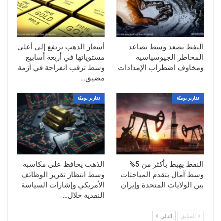
قشم الإيرانية.
وقال بوب يوجر، مدير عقود الطاقة الآجلة في
«ميزوهو»، إن فرص التوصل إلى وقف لإطلاق
النفط يصعد وسط تصاعد
أسعار الذهب ترتفع إلى أعلى
النار تتضاءل بشكل متسارع، مشيراً إلى أن
المخاطر الجيوسياسية
مستوياتها في أربعة أسابيع
التطورات الميدانية الحالية تدفع الأسواق نحو
ومخاوف اضطراب الإمدادات
وسط ترقب انفراجة في أزمة
تسعير سيناريوهات أكثر تشاؤماً.
مضيق…
وفي الوقت الذي أكد فيه الرئيس الأمريكي
تقارير يوميّة
تقارير يوميّة
دونالد ترامب استمرار الاتصالات الدبلوماسية،
أفادت وكالة «تسنيم» الإيرانية بأن طهران لم
تقدم أي رد للولايات المتحدة خلال الأيام
الماضية، وأن قنوات التواصل عبر الوسطاء
جرى تعليقها إلى حين الاستجابة لشروط إيرانية
النفط يهبط بأكثر من 5%
الذهب يحافظ على مكاسبه
مرتبطة بوقف العمليات العسكرية في لبنان.
وسط آمال بتقدم المباحثات
وسط انتظار تقرير الوظائف
بين الولايات المتحدة وإيران
الأمريكي وإشارات السياسة
مخاوف الإمدادات تتفاقم مع استمرار إغلاق
النقدية خلال…
هرمز
ويرى محللون أن استمرار التوترات يرفع من
السابق
التالي