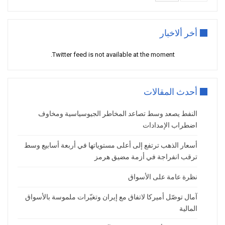
احتمالات تعطل تدفقات الطاقة العالمية، خاصة
مع استمرار القيود المفروضة على حركة
أخر ألاخبار
الشحن عبر مضيق هرمز، أحد أهم الممرات
الحيوية لصادرات النفط العالمية.
Twitter feed is not available at the moment.
وقال سيمون بيتر مسابني، رئيس تطوير
الأعمال في «إكس إس دوت كوم»، إن وتيرة
أحدث المقالات
التصعيد العسكري بين الولايات المتحدة وإيران
تتجاوز بكثير الجهود السياسية الرامية إلى
النفط يصعد وسط تصاعد المخاطر الجيوسياسية ومخاوف
احتواء الأزمة، الأمر الذي يدعم الاتجاه
اضطراب الإمدادات
الصعودي لأسعار الخام.
أسعار الذهب ترتفع إلى أعلى مستوياتها في أربعة أسابيع وسط
وأضاف أن استمرار تعطل الملاحة في مضيق
ترقب انفراجة في أزمة مضيق هرمز
هرمز يشكل ضغطاً مباشراً على الإمدادات
العالمية، ما يبقي علاوة المخاطر الجيوسياسية
نظرة عامة على الأسواق
مرتفعة في أسواق الطاقة.
آمال توصّل أميركا لاتفاق مع إيران وتغيّرات ملموسة بالأسواق
انخفاض المخزونات الأمريكية يعزز المكاسب
المالية