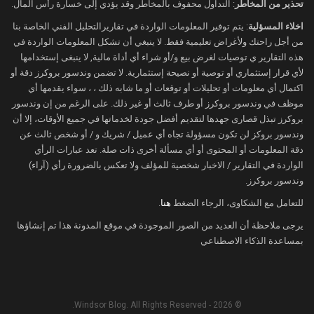
تحذير من المخاطر
: التداول محفوف بالمخاطر وقد يؤدي إلى خسارة رأس المال.
قادراً على خفض الفائدة الشهر المقبل مايو 2025،
اخلاء المسؤلية
: يتم توفير المعلومات الواردة في تقاريرالتحليل الفني الخاصة بنا
بل سيثبّتها.
من أجل راحتك ولأغراض تعليمية فقط. لا ينبغي أن تشكل المعلومات الواردة في
وبحسب مجموعة CME (
المصدر
)، ترى الأسواق
هذه التقارير ي توصيات لغرض بيع و/أو شراء أي أداة مالية, لا ينبغى إستخدامها
احتمالية تصل إلى أكثر من 56% بأن يتم تثبيت الفائدة.
لأي قرار إستثماري أو توصية أو نصيحة إستثمارية. لا تضمن وندسور بروكرز دقة أو
لكن بالنسبة لشهر يونيو، فتعتقد الأسواق بأن الاحتمال
اكتمال أي معلومات أو تحليلات أو توقعات أو ما شابه ذلك ، ، سواء يقدمها أي
موظف في وندسور بروكرز أو طرف ثالث أو غير ذلك. على الرغم من إن وندسور
يزيد عن 99% بأن يتم خفض الفائدة، أو أن تكون قد
بروكرز تبذل قصارى جهدها لتقديم أفضل جودة لخدماتها في جميع الأوقات، إلا أن
انخفضت.
وندسور بروكز لن تكون مسؤولة تجاه أي عميل / شريك و / أو شخص ثالث عن
ومع هذه التوقّعات، تراجع مؤشر الدولار الأمريكي
دقة المعلومات أو المحتوى أو أي مسألة أخرى ذات صلة. تعد عبارات الرأي
الواردة في التقارير / الاخبار شخصية للمؤلف ولا تعكس بالضرورة رأي (آراء)
ضمن تداوله في نطاق 102 نقاط.
وندسور بروكرز.
محضر الفيدرالي الأمريكي
للتعامل مع الشكاوى، الرجاء الضغط
هنا
.
يرجى ملاحظة أن العديد من الصور الموجودة في موقع المدونة هذا تم إنشاؤها
مع بدء تطبيق الرسوم الجمركية الأمريكية قد يكون
بمساعدة الذكاء الاصطناعي
تأثير محضر اجتماع الفيدرالي الأمريكي محدوداً
مقارنة بأي مستجدات سياسية قد تصدر من البيت
الأبيض.
© 2026 - Windsor Blog. All Rights Reserved.
وتترقّب الأسواق أي مستجدات بخصوص الرسوم