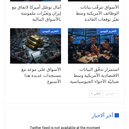
مع بدء تطبيق الرسوم الجمركية الأمريكية هذا اليوم،
الأسواق تترقّب بيانات
آمال توصّل أميركا لاتفاق مع
تراجعت أغلب مؤشرات الأسهم الأوروبية أكثر من
الوظائف الأمريكية وسط
إيران وتغيّرات ملموسة
2%.
تغيّر توقعات الفائدة
بالأسواق المالية
كما هبطت عقود مؤشرات الأسهم الأمريكية في
التقرير اليومي
التقرير اليومي
أغلبها، ليتراجع مؤشر داوجونز في تداول عقوده
المستقبلية حوالي 0.60%.
وبالنسبة لأسواق السندات، نلاحظ ارتفاعاً في عوائد
السندات، مع تخلّي المستثمرين عن طلب السندات
بحثاً عن أصول أكثر أماناً.
استمرار تدفّق البيانات
الأسواق على موعد مع
ويتوجّه المتداولون والمستثمرون حول العالم لطلب
الاقتصادية الأمريكية وسط
مستجدات عديدة هذا
العملات الآمنة، مثل الفرنك السويسري وكذلك الين
ضبابيّة الأجواء الجيوسياسية
الأسبوع
الياباني.
السابق
التالي
كما استطاعت أسعار الذهب الصعود لتقفز فوق 3050
دولار للأونصة الواحدة، بعد أن لامست الأدنى قرب
2970 دولار.
أخر ألاخبار
أما عقود النفط، فقد هوت ليتم تداول خام غرب
Twitter feed is not available at the moment.