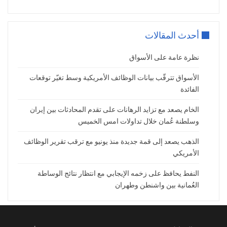
تكساس في نطاق 56 دولاراً، وهبطت عقود برنت إلى
59 دولار.
ولامست عقود النفط أدنى أسعارها منذ فبراير عام
أحدث المقالات
2021، أي منذ فترة ما بعد أزمة النفط خلال جائحة
كورونا.
نظرة عامة على الأسواق
الأسواق تترقّب بيانات الوظائف الأمريكية وسط تغيّر توقعات
ترقّب محضر اجتماع الفيدرالي
الفائدة
وسط تخبّط الأسواق بفعل الرسوم
الخام يصعد مع تزايد الرهانات على تقدم المحادثات بين إيران
الجمركية
وسلطنة عُمان خلال تداولات امس الخميس
مع بدء تطبيق الرسوم الجمركية الأمريكية نرى تخبّطاً
الذهب يصعد إلى قمة جديدة منذ يونيو مع ترقب تقرير الوظائف
بالأسواق المالية وحيرة بين الاقتصاديين والمتداولين
الأمريكي
حول العالم.
النفط يحافظ على زخمه الإيجابي مع انتظار نتائج الوساطة
وأصبحت الأسواق المالية لا تستبعد استمرار البنوك
العُمانية بين واشنطن وطهران
المركزية في سلسلة خفض الفوائد خلال النصف
الثاني من هذه السنة.
أما الفيدرالي الأمريكي، فتتوقّع الأسواق أنه لن يكون