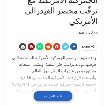
الجمركية الأمريكية مع
ترقّب محضر الفيدرالي
الأمريكي
On
أبريل 9, 2025
Share
بدء تطبيق الرسوم الجمركية الأمريكية المشدّدة التي
فرضها دونالد ترامب حيّز التنفيذ، وتشمل منتجات
مستوردة من عشرات الدول حول العالم.
وأصبحت الواردات الأمريكية القادمة من 86 دولة
خاضعة لرسوم جمركية جديدة تتراوح بين 11% و84%.
أما الصين، فتخضع الآن لرسوم جمركية تبلغ نسبتها
تابع القراءة
104%، بعدما وضع ترامب رسوماً جمركية بنسبة 34%
تبعها بنسبة 50%، تضافا إلى الـ20% التي كانت