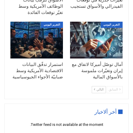
تغيّرات جذرية في توقعات
الأسواق تترقّب بيانات
الفيدرالي والأسواق تستجيب
الوظائف الأمريكية وسط
السيناريو المتوقع
تغيّر توقعات الفائدة
كسر 0.7090 الهبوط الى 0.7030 ثم 0.6950
التقرير اليومي
التقرير اليومي
السيناريو المعاكس
كسر 0.7270 صعودا الى 0.7350 ثم 0.7390
آمال توصّل أميركا لاتفاق مع
استمرار تدفّق البيانات
إيران وتغيّرات ملموسة
الاقتصادية الأمريكية وسط
بالأسواق المالية
ضبابيّة الأجواء الجيوسياسية
السابق
التالي
أخر ألاخبار
Twitter feed is not available at the moment.