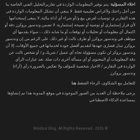
اخلاء المسؤلية
: يتم توفير المعلومات الواردة في تقاريرالتحليل الفني الخاصة بنا
من أجل راحتك ولأغراض تعليمية فقط. لا ينبغي أن تشكل المعلومات الواردة في
هذه التقارير ي توصيات لغرض بيع و/أو شراء أي أداة مالية, لا ينبغى إستخدامها
لأي قرار إستثماري أو توصية أو نصيحة إستثمارية. لا تضمن وندسور بروكرز دقة أو
اكتمال أي معلومات أو تحليلات أو توقعات أو ما شابه ذلك ، ، سواء يقدمها أي
موظف في وندسور بروكرز أو طرف ثالث أو غير ذلك. على الرغم من إن وندسور
بروكرز تبذل قصارى جهدها لتقديم أفضل جودة لخدماتها في جميع الأوقات، إلا أن
وندسور بروكز لن تكون مسؤولة تجاه أي عميل / شريك و / أو شخص ثالث عن
دقة المعلومات أو المحتوى أو أي مسألة أخرى ذات صلة. تعد عبارات الرأي
الواردة في التقارير / الاخبار شخصية للمؤلف ولا تعكس بالضرورة رأي (آراء)
وندسور بروكرز.
للتعامل مع الشكاوى، الرجاء الضغط
هنا
.
يرجى ملاحظة أن العديد من الصور الموجودة في موقع المدونة هذا تم إنشاؤها
بمساعدة الذكاء الاصطناعي
© 2026 - Windsor Blog. All Rights Reserved.