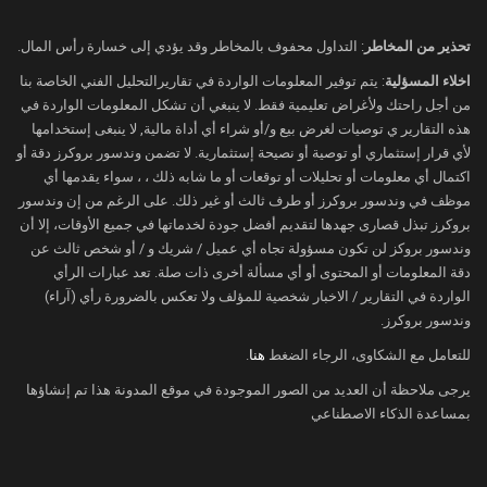
تحذير من المخاطر
: التداول محفوف بالمخاطر وقد يؤدي إلى خسارة رأس المال.
اخلاء المسؤلية
: يتم توفير المعلومات الواردة في تقاريرالتحليل الفني الخاصة بنا
من أجل راحتك ولأغراض تعليمية فقط. لا ينبغي أن تشكل المعلومات الواردة في
هذه التقارير ي توصيات لغرض بيع و/أو شراء أي أداة مالية, لا ينبغى إستخدامها
لأي قرار إستثماري أو توصية أو نصيحة إستثمارية. لا تضمن وندسور بروكرز دقة أو
اكتمال أي معلومات أو تحليلات أو توقعات أو ما شابه ذلك ، ، سواء يقدمها أي
موظف في وندسور بروكرز أو طرف ثالث أو غير ذلك. على الرغم من إن وندسور
بروكرز تبذل قصارى جهدها لتقديم أفضل جودة لخدماتها في جميع الأوقات، إلا أن
وندسور بروكز لن تكون مسؤولة تجاه أي عميل / شريك و / أو شخص ثالث عن
دقة المعلومات أو المحتوى أو أي مسألة أخرى ذات صلة. تعد عبارات الرأي
الواردة في التقارير / الاخبار شخصية للمؤلف ولا تعكس بالضرورة رأي (آراء)
وندسور بروكرز.
للتعامل مع الشكاوى، الرجاء الضغط
هنا
.
يرجى ملاحظة أن العديد من الصور الموجودة في موقع المدونة هذا تم إنشاؤها
بمساعدة الذكاء الاصطناعي