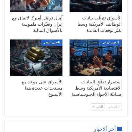
السيناريو المتوقع
الأسواق تترقّب بيانات
آمال توصّل أميركا لاتفاق مع
كسر 25390 الصعود إلي 25610 ثم 25850
الوظائف الأمريكية وسط
إيران وتغيّرات ملموسة
تغيّر توقعات الفائدة
بالأسواق المالية
السيناريو المعاكس
التقرير اليومي
التقرير اليومي
كسر 24780 هبوطا الى 24430 ثم 24030
استمرار تدفّق البيانات
الأسواق على موعد مع
الاقتصادية الأمريكية وسط
مستجدات عديدة هذا
ضبابيّة الأجواء الجيوسياسية
الأسبوع
السابق
التالي
أخر ألاخبار