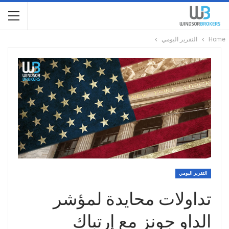
Home
التقرير اليومي
التقرير اليومي
تداولات محايدة لمؤشر
الداو جونز مع إرتباك