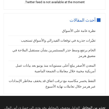
Twitter feed is not available at the moment.
الاقتصاد الأمريكي,ومن المقرر صدور بيانات
السلع المعمرة في وقت لاحق من يوم الأربعاء،
تليها قراءة منقحة للناتج المحلي الإجمالي للربع
أحدث المقالات
الرابع. ومن المقرر صدور بيانات مؤشر أسعار
نفقات الاستهلاك الشخصي – وهو مقياس
نظرة عامة على الأسواق
التضخم المفضل لدى مجلس الاحتياطي
تغيّرات جذرية في توقعات الفيدرالي والأسواق تستجيب
الفيدرالي – يوم الجمعة, من المقرر أيضًا أن
يتحدث عدد من مسؤولي مجلس الاحتياطي
الخام يرتفع وسط حذر المستثمرين بشأن مستقبل الملاحة في
الفيدرالي في الأيام المقبلة
مضيق هرمز
المعدن الأصفر يبلغ أعلى مستوياته منذ يونيو بعد بيانات عمل
أمريكية مخيبة خلال معاملات الجمعة الماضية
النفط يخسر مكاسبه مع ترقب اتفاق قد يخفف مخاطر الإمدادات
عبر هرمز خلال تعاملات نهاية الأسبوع
تحذير من المخاطر
: التداول محفوف بالمخاطر وقد يؤدي إلى خسارة رأس المال.