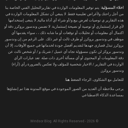
اخلاء المسؤلية
: يتم توفير المعلومات الواردة في تقاريرالتحليل الفني الخاصة بنا
من أجل راحتك ولأغراض تعليمية فقط. لا ينبغي أن تشكل المعلومات الواردة في
هذه التقارير ي توصيات لغرض بيع و/أو شراء أي أداة مالية, لا ينبغى إستخدامها
لأي قرار إستثماري أو توصية أو نصيحة إستثمارية. لا تضمن وندسور بروكرز دقة أو
اكتمال أي معلومات أو تحليلات أو توقعات أو ما شابه ذلك ، ، سواء يقدمها أي
موظف في وندسور بروكرز أو طرف ثالث أو غير ذلك. على الرغم من إن وندسور
بروكرز تبذل قصارى جهدها لتقديم أفضل جودة لخدماتها في جميع الأوقات، إلا أن
وندسور بروكز لن تكون مسؤولة تجاه أي عميل / شريك و / أو شخص ثالث عن
دقة المعلومات أو المحتوى أو أي مسألة أخرى ذات صلة. تعد عبارات الرأي
الواردة في التقارير / الاخبار شخصية للمؤلف ولا تعكس بالضرورة رأي (آراء)
وندسور بروكرز.
للتعامل مع الشكاوى، الرجاء الضغط
هنا
.
يرجى ملاحظة أن العديد من الصور الموجودة في موقع المدونة هذا تم إنشاؤها
بمساعدة الذكاء الاصطناعي
© 2026 - Windsor Blog. All Rights Reserved.