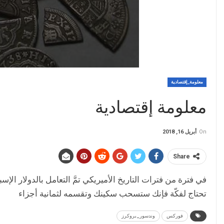
معلومة_إقتصادية
معلومة إقتصادية
On
أبريل 16, 2018
Share
في فترة من فترات التاريخ الأميريكي تمَّ التعامل بالدولار ا
تحتاج لفكّة فإنك ستسحب سكينك وتقسمه لثمانية أجزاء
فوركس
وندسور_بروكرز