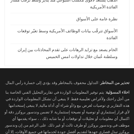
الفائدة الأمريكية
نظرة عامة على الأسواق
الأسواق تترقّب بيانات الوظائف الأمريكية وسط تغيّر توقعات
الفائدة
الخام يصعد مع تزايد الرهانات على تقدم المحادثات بين إيران
وسلطنة عُمان خلال تداولات امس الخميس
تحذير من المخاطر
: التداول محفوف بالمخاطر وقد يؤدي إلى خسارة رأس المال.
اخلاء المسؤلية
: يتم توفير المعلومات الواردة في تقاريرالتحليل الفني الخاصة بنا
من أجل راحتك ولأغراض تعليمية فقط. لا ينبغي أن تشكل المعلومات الواردة في
هذه التقارير ي توصيات لغرض بيع و/أو شراء أي أداة مالية, لا ينبغى إستخدامها
لأي قرار إستثماري أو توصية أو نصيحة إستثمارية. لا تضمن وندسور بروكرز دقة أو
اكتمال أي معلومات أو تحليلات أو توقعات أو ما شابه ذلك ، ، سواء يقدمها أي
موظف في وندسور بروكرز أو طرف ثالث أو غير ذلك. على الرغم من إن وندسور
بروكرز تبذل قصارى جهدها لتقديم أفضل جودة لخدماتها في جميع الأوقات، إلا أن