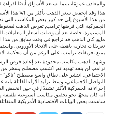
والمعادن عمومًا، بينما تستعد الأسواق أيضًا لقراء
هذا وقد انخفض سع
من هذا الأسبوع إلى حد كبير بعض المكاسب التي تحق
الجمركية التي فرضها ترامب, تعرض الذهب لضغوط م
المستمرة، خاصة بعد أن وصلت أسعار المعاملات ا
مايو, كان الذهب قد تراجع في وقت سابق من هذا 
تعريفات تجارية باهظة على الاتحاد الأوروبي. واست
بمنع تعريفات ترامب، على الرغم من أن محكمة الاس
وشهد الذهب مكاسب محدودة بعد إعادة فرض الرسوم،
ترامب لن ينفذ تهديداته, اكتسب مصطلح يسخر من ت
الاجتماعي. انتشر على نطاق واسع مصطلح “تاكو” – و
التواصل الاجتماعي، وسط تزايد الآراء القائلة بأنه
إجراءاته الجمركية الأكثر تشددًا, في حين انخفض الد
أنه كان متجهًا نحو تحقيق مكاسب أسبوعية طفيفة
ساهمت بعض البيانات الاقتصادية الأمريكية المتفائلة