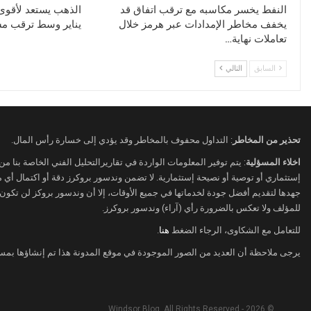
النفط يخسر مكاسبه مع ترقب اتفاق قد
الذهب يستعد لأقو
يخفف مخاطر الإمدادات عبر هرمز خلال
يناير وسط ترقب مسا
تعاملات نهاية…
السابق
التالي
تحذير من المخاطر
: التداول محفوف بالمخاطر وقد يؤدي إلى خسارة رأس المال.
اخلاء المسؤلية
: يتم توفير المعلومات الواردة في تقاريرالتحليل الفني الخاصة بنا م
إستثماري أو توصية أو نصيحة إستثمارية. لا تضمن وندسور بروكرز دقة أو اكتمال أي
جهدها لتقديم أفضل جودة لخدماتها في جميع الأوقات، إلا أن وندسور بروكز لن تكون
للمؤلف ولا تعكس بالضرورة رأي (آراء) وندسور بروكرز.
للتعامل مع الشكاوى، الرجاء الضغط
هنا
.
يرجى ملاحظة أن العديد من الصور الموجودة في موقع المدونة هذا تم إنشاؤها بمس
© 2026 - Windsor Blog. All Rights Reserved.