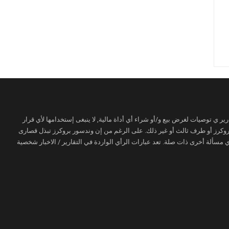
ير ي توصيات لغرض بيع و/أو شراء أي أداة مالية, لا ينبغى إستخدامها لأي قرار
 بروكرز أو طرف ثالث أو غير ذلك. على الرغم من إن وندسور بروكرز تبذل قصارى
مسألة أخرى ذات صلة. تعد عبارات الرأي الواردة في التقارير / الاخبار شخصية