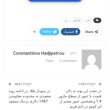
در بازار ارز برای کنترل نرخ ین وجود ندارد. با این
مواضع همچنان احتمال اول در میان مدت ادامه روند
نزولی قیمت خواهد بود. هرچند بدلیل شارپی بودن نزول
دلار
فارکس
ین
در کوتاه مدت احتمال اصلاح قیمتی و زمانی وجود دارد.
فیسبوک
Twitter
Share
Constantinos Hadjipetrou
2711
Posts
0 Comments
NEXT POST
PREV POST
در جفت ارز پوند به دلار،
در نمودار طلا، در ادامه روند
قیمت با عبور از سطح ماژور
صعودی به محدوده مقاومتی
1.4 و همچنین عبور معتبر از
1367 دلاری نزدیک میشود
ابر کومو در تایم فریم