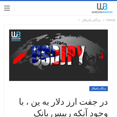
Home
دیدگاه_تکنیکال
دیدگاه_تکنیکال
در جفت ارز دلار به ین ، با
وجود آنکه رییس بانک