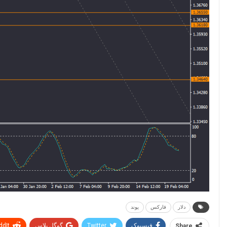
دلار
فارکس
پوند
فیسبوک
Twitter
گوگل پلاس
ddIt
Share