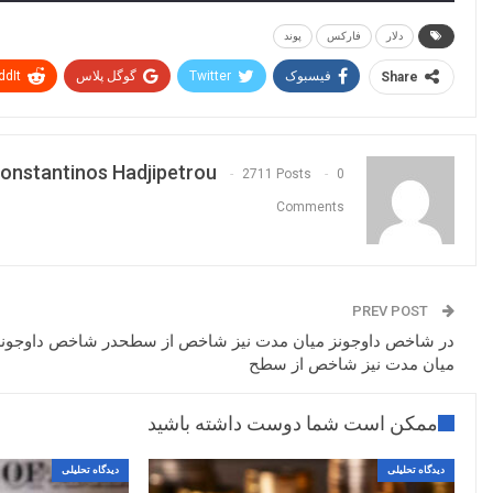
دلار
فارکس
پوند
فیسبوک
Twitter
گوگل پلاس
ddIt
Share
onstantinos Hadjipetrou
2711 Posts
0
Comments
PREV POST
در شاخص داوجونز میان مدت نیز شاخص از سطحدر شاخص داوجونز
میان مدت نیز شاخص از سطح
ممکن است شما دوست داشته باشید
دیدگاه تحلیلی
دیدگاه تحلیلی