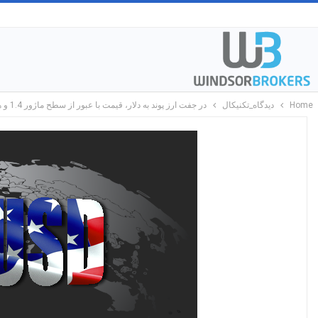
Home
دیدگاه_تکنیکال
در جفت ارز پوند به دلار، قیمت با عبور از سطح ماژور 1.4 و همچنین عبور معتبر از ابر کومو در تایم فریم چهارساعته ، دوباره در میان مدت روندی صعودی یافته است