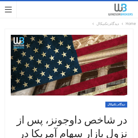
Home
دیدگاه_تکنیکال
دیدگاه_تکنیکال
در شاخص داوجونز، پس از
نزول بازار سهام آمریکا در