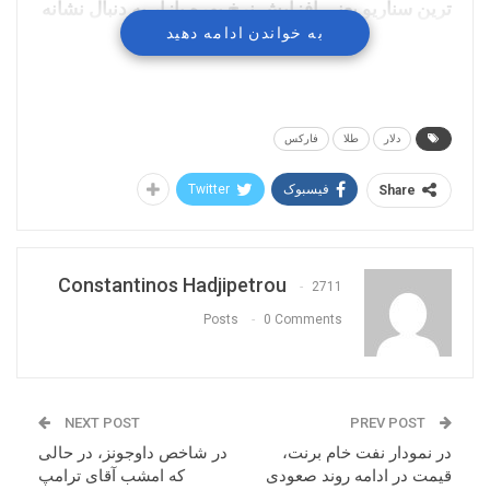
ترین سناریو یعنی افزایش نرخ بهره بازار به دنبال نشانه
به خواندن ادامه دهید
هایی از افزایش های محتمل در سال 2018 خواهد بود و
در صورتی که نشانه ای از افزایش های متعدد و بیش از
سه بار یافت شود، احتمال کاهش تقاضا برای طلا وجود
دارد.
دلار
طلا
فارکس
فیسبوک
Twitter
Share
Constantinos Hadjipetrou
2711
Posts
0 Comments
NEXT POST
PREV POST
در نمودار نفت خام برنت،
در شاخص داوجونز، در حالی
قیمت در ادامه روند صعودی
که امشب آقای ترامپ