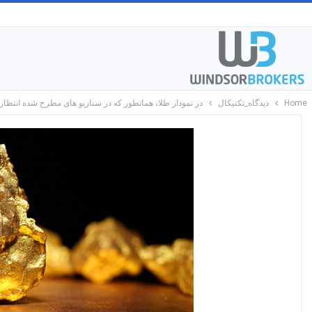
Home
دیدگاه_تکنیکال
در نمودار طلا، همانطور که در سناریو های مطرح شده انتظا