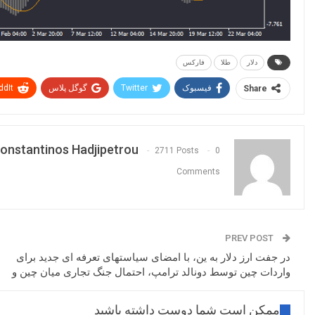
دلار
طلا
فارکس
فیسبوک
Twitter
گوگل پلاس
ddIt
Share
onstantinos Hadjipetrou
2711 Posts
0
Comments
PREV POST
در جفت ارز دلار به ین، با امضای سیاستهای تعرفه ای جدید برای
واردات چین توسط دونالد ترامپ، احتمال جنگ تجاری میان چین و
ممکن است شما دوست داشته باشید