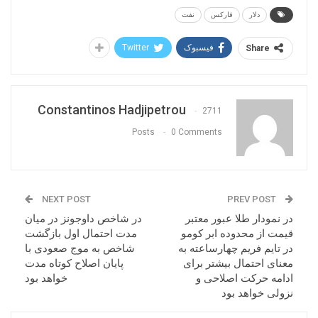
دلار
فارکس
نفت
فیسبوک
Twitter
Share
Constantinos Hadjipetrou
2711
Posts
0 Comments
NEXT POST
PREV POST
در نمودار طلا عبور معتبر
در شاخص داوجونز در میان
قیمت از محدوده ابر کومو
مدت احتمال اول بازگشت
در تایم فریم چهارساعته به
شاخص به موج صعودی با
معنای احتمال بیشتر برای
پایان اصلاح کوتاه مدت
ادامه حرکت اصلاحی و
خواهد بود
نزولی خواهد بود