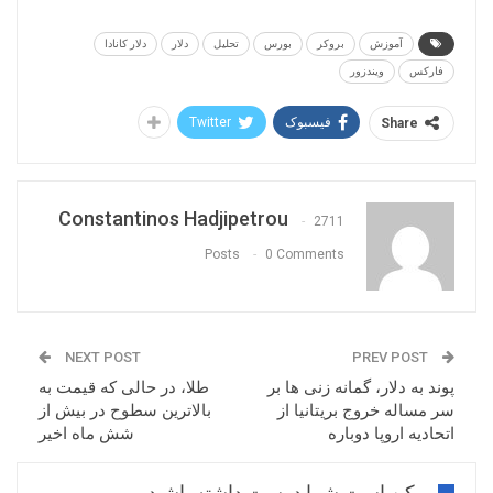
قرار دارند. نزول روزهای اخیر قیمت شارپی بوده است
آموزش
بروکر
بورس
تحلیل
دلار
دلار کانادا
و احتمال اصلاح قیمتی و زمانی کوتاه مدت نیز وجود
فارکس
ویندزور
دارد.
فیسبوک
Twitter
Share
Constantinos Hadjipetrou
2711
Posts
0 Comments
NEXT POST
PREV POST
پوند به دلار، گمانه زنی ها بر
طلا، در حالی که قیمت به
سر مساله خروج بریتانیا از
بالاترین سطوح در بیش از
اتحادیه اروپا دوباره
شش ماه اخیر
ممکن است شما دوست داشته باشید