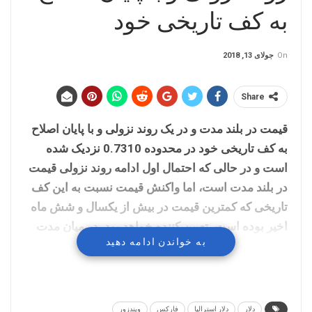
به کف تاریخی خود
On
جولای 13, 2018
Share
قیمت در بلند مدت و در یک روند نزولی و با پایان اصلاح
به کف تاریخی خود در محدوده 0.7310 نزدیک شده
است و در حالی که احتمال اول ادامه روند نزولی قیمت
در بلند مدت است، اما واکنش قیمت نسبت به این کف
تاریخی که کمترین قیمت در بیش از یکسال و شش ماه
اخیر بوده است، تعیین کننده خواهد بود. در میان مدت
به خواندن ادامه دهید
قیمت در محدوده میانه چنگال اندروز نزولی قرار دارد و
سطوح حمایتی میانگین های میان مدت و ابر کومو در
تایم فریم چهارساعته را شکسته و احتمال اول نزول
بیشتر قیمت در میان مدت است اما همانند روند بلند
دلار
دلار استرالیا
فارکس
ویندزور