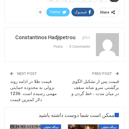
مدت حمایت ماژور 0.7310 را در برابر خود می بیند که
فیسبوک
Twitter
به تازگی نسبت به آن واکنش برگشتی داشته است. در
Share
کوتاه مدت حمایت ماژور از این هم نزدیک تر است و در
محدوده قیمتی 0.7360 قرار دارد . با توجه به شارپی
بودن نزول قیمت در کوتاه مدت احتمال بالایی در
Constantinos Hadjipetrou
2711
واکنش اصلاحی قیمتی و زمانی کوتاه مدت در این
Posts
0 Comments
محدوده یعنی قیمت 0.7360 وجود دارد.
NEXT POST
PREV POST
قیمت پس از تشکیل الگوی
قیمت طلا در ادامه روند
برگشتی سرو شانه سقف
نزولی به محدوده حمایتی
در میان مدت ، خط گردن و
مهمی رسیده است. 1236
دلار کمترین قیمت
ممکن است شما دوست داشته باشید
دیدگاه تحلیلی
دیدگاه تحلیلی