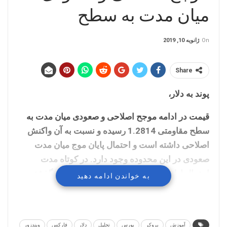
میان مدت به سطح
On
ژانویه 10, 2019
Share
پوند به دلار،
قیمت در ادامه موجح اصلاحی و صعودی میان مدت به
سطح مقاومتی 1.2814 رسیده و نسبت به آن واکنش
اصلاحی داشته است و احتمال پایان موج میان مدت
صعودی در این محدوده وجود دارد. در کوتاه مدت
احتمال اول ادامه نزول قیمت خواهد بود. روز گذشته
به خواندن ادامه دهید
صحبت های یکی از اعضای اصلی فدرال رزرو درباره
احتمال کاهش نرخ بهره در آینده موجب کاهش تقاضا
برای دلار شد که بنظر می رسد موج واکنش نسبت به
آموزش
بروکر
بورس
تحلیل
دلار
فارکس
ویندزور