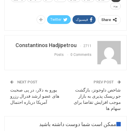
این اظهار نظر به پایان رسیده است. امروز جروم پاول
پوند
رییس فدرال رزرو سخنرانی دارد که می تواند بر روند
قیمت تاثیرگذار باشد.
فیسبوک
Twitter
Share
Constantinos Hadjipetrou
2711
Posts
0 Comments
NEXT POST
PREV POST
شاخص داوجونز، بازگشت
یورو به دلار، در پی صحبت
جو ریسک پذیری به بازار
های عضو ارشد فدرال رزرو
موجب افزایش تقاضا برای
آمریکا درباره احتمال
سهام ها
ممکن است شما دوست داشته باشید