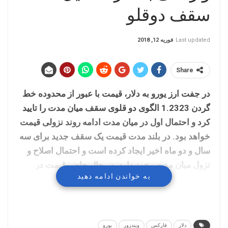
سقف دوقلو
Last updated
فوریه 12, 2018
Share
در جفت ارز یورو به دلار، قیمت با عبور از محدوده خط
گردن 1.2323 الگوی دو قلوی سقف میان مدت را تایید
کرد و احتمال اول در میان مدت ادامه روند نزولی قیمت
خواهد بود. در بلند مدت قیمت یک سقف جدید برای سه
سال و دو ماه اخیر ایجاد کرده است و احتمال اصلاح و
نزول میان مدت وجود دارد. در حال حاضر قیمت در
به خواندن ادامه دهید
شرایط اصلاح قیمتی و زمانی در حرکت است و احتمال
اول در میان مدت ادامه حرکت نزولی با پایان
اصلاح
خواهد بود.
دلار
فارکس
ویندزور
یورو