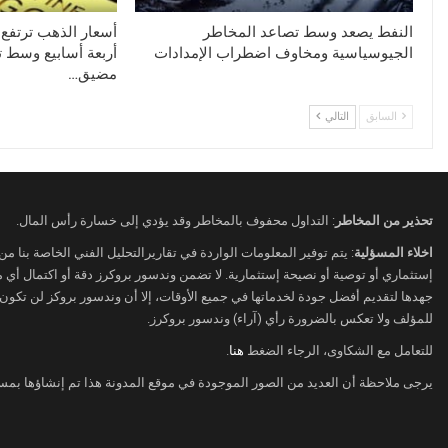
النفط يصعد وسط تصاعد المخاطر
أسعار الذهب ترتفع 
الجيوسياسية ومخاوف اضطراب الإمدادات
أربعة أسابيع وسط ت
مضيق…
السابق
التالي
تحذير من المخاطر
: التداول محفوف بالمخاطر وقد يؤدي إلى خسارة رأس المال.
اخلاء المسؤلية
: يتم توفير المعلومات الواردة في تقاريرالتحليل الفني الخاصة بنا م
إستثماري أو توصية أو نصيحة إستثمارية. لا تضمن وندسور بروكرز دقة أو اكتمال أي
جهدها لتقديم أفضل جودة لخدماتها في جميع الأوقات، إلا أن وندسور بروكز لن تكون
للمؤلف ولا تعكس بالضرورة رأي (آراء) وندسور بروكرز.
للتعامل مع الشكاوى، الرجاء الضغط
هنا
.
يرجى ملاحظة أن العديد من الصور الموجودة في موقع المدونة هذا تم إنشاؤها بمس