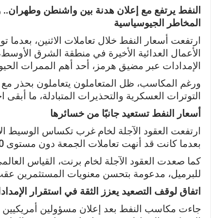
النفط يرتفع مع إعلان هدنة بين واشنطن وطهران.. و
المخاطر الجيوسياسية
ارتفعت أسعار النفط خلال تعاملات الاثنين، بعدما ت
الأعمال العدائية الأخيرة في منطقة الشرق الأوس
الإمدادات عبر مضيق هرمز، أحد أهم الممرات الحيوية
ورغم المكاسب، ظل المتعاملون يتعاملون بحذر مع
التوترات العسكرية والتحذيرات المتبادلة، ما أبقى ا
أسعار النفط تستعيد جانبًا من خسائرها
بعدما كانت قد أنهت تعاملات الجمعة دون مستوى 70 دولارًا للمرة الأولى منذ أواخر فبراير.
للبرميل، مدعومة بتحسن معنويات المستثمرين عقب 
اتفاق لوقف التصعيد يعزز الثقة في استقرار الإمداد
جاءت مكاسب النفط بعد إعلان مسؤولين أمريكيين ا