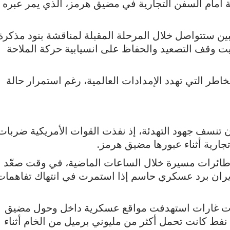
ة أمام السفن التجارية في مضيق هرمز، الذي يمر عبره
بين ستتواصل خلال المرحلة المقبلة لمناقشة بنود مذكرة
تثبيت وقف التصعيد والحفاظ على انسيابية حركة الملاحة
اطر التي تهدد الإمدادات العالمية، رغم استمرار حالة
 تنسف جهود التهدئة، إذ نفذت القوات الأمريكية ضربات
ارية أثناء عبورها مضيق هرمز.
طائرات مسيرة خلال الساعات الماضية، في وقت صعّد
 إيران برد عسكري حاسم إذا استمرت في انتهاك تفاهمات
ا نفذت غارات استهدفت مواقع عسكرية داخل وحول مضيق
نفط كانت تحمل أكثر من مليوني برميل من الخام أثناء