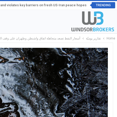
and violates key barriers on fresh US-Iran peace hopes
TRENDING
Home
تقارير يوميّة
أسعار النفط تصعد متجاهلة اتفاق واشنطن وطهران على وقف الهجمات وا