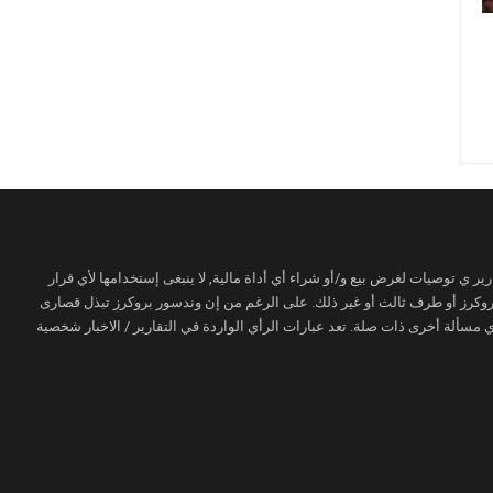
ير ي توصيات لغرض بيع و/أو شراء أي أداة مالية, لا ينبغى إستخدامها لأي قرار
 بروكرز أو طرف ثالث أو غير ذلك. على الرغم من إن وندسور بروكرز تبذل قصارى
مسألة أخرى ذات صلة. تعد عبارات الرأي الواردة في التقارير / الاخبار شخصية