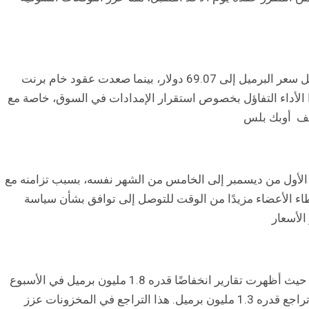
سجلت عقود النفط الخام الأمريكي ارتفاعًا بنسبة 0.51% ليصل سعر البرميل إلى 69.07 دولار، بينما صعدت عقود خام برنت
رميل إلى 72.70 دولار. يعكس هذا الأداء التفاؤل بخصوص استقرار الإمدادات في السوق، خاصة مع
الف أوبك بلس
ي الأول من ديسمبر إلى الخامس من الشهر نفسه، بسبب تزامنه مع
طاء الأعضاء مزيدًا من الوقت للتوصل إلى توافق بشأن سياسة
الأسعار
أضافت بيانات مخزونات النفط الأمريكية دعمًا إضافيًا للأسعار، حيث أظهرت تقارير انخفاضًا قدره 1.8 مليون برميل في الأسبوع
الماضي، وهو انخفاض أكبر من التوقعات التي كانت تشير إلى تراجع قدره 1.3 مليون برميل. هذا التراجع في المخزونات عزز