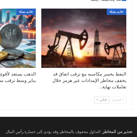
تقارير يوميّة
تقارير يوميّة
النفط يخسر مكاسبه مع ترقب اتفاق قد
الذهب يستعد لأقو
يخفف مخاطر الإمدادات عبر هرمز خلال
يناير وسط ترقب مسا
تعاملات نهاية…
السابق
التالي
تحذير من المخاطر
: التداول محفوف بالمخاطر وقد يؤدي إلى خسارة رأس المال.