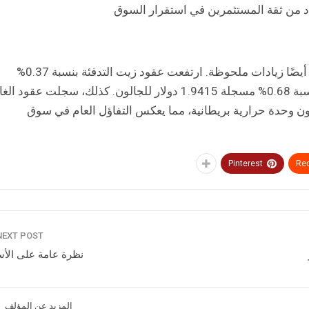
د من ثقة المستثمرين في استقرار السوق
إلى جانب النفط الخام، شهدت عقود السلع المرتبطة بالطاقة أيضًا زيادات ملحوظة. ارتفعت عقود زيت التدفئة بنسبة 0.37%
لتصل إلى 2.2195 دولار للجالون، كما صعدت عقود البنزين بنسبة 0.68% مسجلة 1.9415 دولار للجالون. كذلك، سجلت عقود ال
0.7% لتستقر عند 3.227 دولار لكل مليون وحدة حرارية بريطانية، مما يعكس التفاؤل العام في سوق
Pinterest
Red
NEXT POST
نظرة عامة على الأ
المزيد عن المؤلف