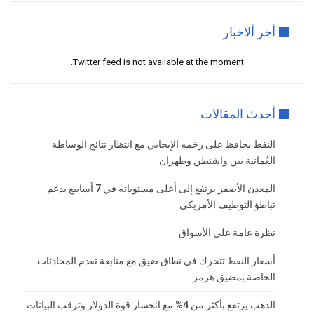
و يراقب المستثمرون أيضًا احتمالات انقطاع
أخر ألاخبار
الإمدادات من روسيا نتيجة الهجمات الأوكرانية
على منشآتها النفطية، فضلاً عن احتمال فرض
Twitter feed is not available at the moment.
عقوبات أمريكية أشد على الطاقة الروسية
توقعات أسعار2026 :
كما توقعت غولدمان
ساكس انخفاض أسعار النفط هذا العام بسبب
أحدث المقالات
زيادة المعروض وفائض السوق المتوقع. وأبقى
النفط يحافظ على زخمه الإيجابي مع انتظار نتائج الوساطة
البنك على متوسط أسعار خام برنت/غرب
العُمانية بين واشنطن وطهران
تكساس الوسيط عند 56/52 دولارًا للبرميل
لعام 2026، مع توقع وصول أدنى الأسعار إلى
المعدن الأصفر يرتفع إلى أعلى مستوياته في 7 أسابيع بدعم
54/50 دولارًا في الربع الأخير من العام، مستندًا
تباطؤ التوظيف الأمريكي
إلى ارتفاع المخزونات العالمية والفائض
نظرة عامة على الأسواق
المتوقع البالغ 2.3 مليون برميل يوميًا. وأكد
البنك أن السوق ستحتاج لانخفاض الأسعار
أسعار النفط تتحرك في نطاق ضيق مع متابعة تقدم المحادثات
لإعادة التوازن إلا في حال حدوث اضطرابات
الخاصة بمضيق هرمز
كبيرة أو تخفيضات إنتاجية من أوبك
الذهب يرتفع بأكثر من 4% مع انحسار قوة الدولار وترقب البيانات