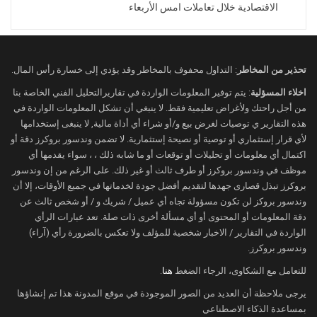
الاقتصادية خلال تعاملات امس الأربعاء
تحذير من المخاطر
: التداول محفوف بالمخاطر وقد يؤدي إلى خسارة رأس المال.
اخلاء المسؤلية
: يتم توفير المعلومات الواردة في تقاريرالتحليل الفني الخاصة بنا
من أجل راحتك ولأغراض تعليمية فقط. لا ينبغي أن تشكل المعلومات الواردة في
هذه التقارير ي توصيات لغرض بيع و/أو شراء أي أداة مالية, لا ينبغى إستخدامها
لأي قرار إستثماري أو توصية أو نصيحة إستثمارية. لا تضمن وندسور بروكرز دقة أو
اكتمال أي معلومات أو تحليلات أو توقعات أو ما شابه ذلك ، ، سواء يقدمها أي
موظف في وندسور بروكرز أو طرف ثالث أو غير ذلك. على الرغم من إن وندسور
بروكرز تبذل قصارى جهدها لتقديم أفضل جودة لخدماتها في جميع الأوقات، إلا أن
وندسور بروكز لن تكون مسؤولة تجاه أي عميل / شريك و / أو شخص ثالث عن
دقة المعلومات أو المحتوى أو أي مسألة أخرى ذات صلة. تعد عبارات الرأي
الواردة في التقارير / الاخبار شخصية للمؤلف ولا تعكس بالضرورة رأي (آراء)
وندسور بروكرز.
للتعامل مع الشكاوى، الرجاء الضغط
هنا
.
يرجى ملاحظة أن العديد من الصور الموجودة في موقع المدونة هذا تم إنشاؤها
بمساعدة الذكاء الاصطناعي