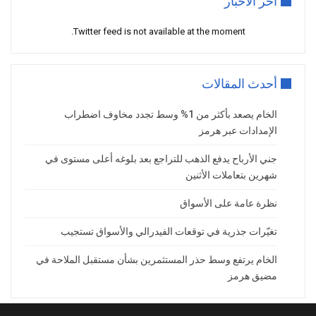
أخر ألاخبار
الممرات الاستراتيجية للطاقة في العالم،
Twitter feed is not available at the moment.
والذي يمر عبره نحو خمس الإمدادات العالمية
من النفط والغاز الطبيعي المسال.
مؤشرات دبلوماسية تحد من مخاوف الأسواق
أحدث المقالات
في المقابل، تلقت الأسواق إشارات إيجابية
الخام يصعد بأكثر من 1% وسط تجدد مخاوف اضطراب
ساهمت في تقليص حدة القلق، بعدما كشفت
الإمدادات عبر هرمز
مصادر إيرانية عن تكثيف الاتصالات
الدبلوماسية بين واشنطن وطهران خلال الأيام
جني الأرباح يدفع الذهب للتراجع بعد بلوغه أعلى مستوى في
شهرين بتعاملات الأثنين
الأخيرة.
وأشارت التقارير إلى أن الجانبين يواصلان
نظرة عامة على الأسواق
مناقشة عدد من الملفات العالقة، من بينها
تغيّرات جذرية في توقعات الفيدرالي والأسواق تستجيب
آليات الإفراج عن الأصول الإيرانية المجمدة، ما
عزز التوقعات بإمكانية التوصل إلى تفاهمات
الخام يرتفع وسط حذر المستثمرين بشأن مستقبل الملاحة في
أولية رغم استمرار المواجهات العسكرية.
مضيق هرمز
ويرى مراقبون أن استمرار المسار التفاوضي