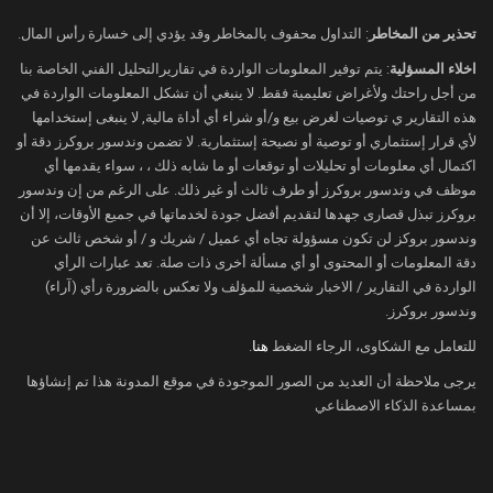
يمنح الأسواق قدراً من الثقة بأن الأزمة قد لا
تتطور إلى صراع طويل الأمد يهدد تدفقات
تحذير من المخاطر
: التداول محفوف بالمخاطر وقد يؤدي إلى خسارة رأس المال.
الطاقة العالمية بشكل كامل.
اخلاء المسؤلية
: يتم توفير المعلومات الواردة في تقاريرالتحليل الفني الخاصة بنا
من أجل راحتك ولأغراض تعليمية فقط. لا ينبغي أن تشكل المعلومات الواردة في
استمرار حركة الشحن يخفف من الضغوط
هذه التقارير ي توصيات لغرض بيع و/أو شراء أي أداة مالية, لا ينبغى إستخدامها
رغم التصريحات الإيرانية بشأن إغلاق المضيق،
لأي قرار إستثماري أو توصية أو نصيحة إستثمارية. لا تضمن وندسور بروكرز دقة أو
اكتمال أي معلومات أو تحليلات أو توقعات أو ما شابه ذلك ، ، سواء يقدمها أي
أظهرت بيانات ملاحية وتقارير عسكرية
موظف في وندسور بروكرز أو طرف ثالث أو غير ذلك. على الرغم من إن وندسور
استمرار حركة بعض السفن التجارية وناقلات
بروكرز تبذل قصارى جهدها لتقديم أفضل جودة لخدماتها في جميع الأوقات، إلا أن
الغاز الطبيعي المسال عبر المنطقة.
وندسور بروكز لن تكون مسؤولة تجاه أي عميل / شريك و / أو شخص ثالث عن
دقة المعلومات أو المحتوى أو أي مسألة أخرى ذات صلة. تعد عبارات الرأي
وأكدت القوات الأمريكية أن الملاحة التجارية
الواردة في التقارير / الاخبار شخصية للمؤلف ولا تعكس بالضرورة رأي (آراء)
لم تتوقف بالكامل، مشيرة إلى عدم تعرض
وندسور بروكرز.
السفن الحربية الأمريكية لهجمات مباشرة
للتعامل مع الشكاوى، الرجاء الضغط
هنا
.
داخل المضيق حتى الآن.
يرجى ملاحظة أن العديد من الصور الموجودة في موقع المدونة هذا تم إنشاؤها
كما أظهرت بيانات الشحن مغادرة عدد من
بمساعدة الذكاء الاصطناعي
ناقلات الغاز الطبيعي المسال منطقة الخليج
متجهة إلى الأسواق الآسيوية، ما خفف من
مخاوف المستثمرين بشأن حدوث انقطاع