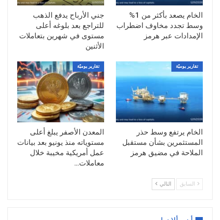
وتصاعد التهديدات العسكرية الأمريكية، قبل أن
الخام يصعد بأكثر من 1%
جني الأرباح يدفع الذهب
تتراجع الأسعار مع إعادة تقييم حجم المخاطر
وسط تجدد مخاوف اضطراب
للتراجع بعد بلوغه أعلى
الفعلية على السوق.
الإمدادات عبر هرمز
مستوى في شهرين بتعاملات
الأثنين
إغلاق مضيق هرمز يعيد المخاوف إلى الواجهة
تصاعدت حدة التوترات بعد إعلان القيادة
تقارير يوميّة
تقارير يوميّة
العسكرية الإيرانية إغلاق مضيق هرمز أمام
ناقلات النفط والسفن التجارية، مؤكدة أن أي
محاولة لعبور الممر البحري ستُواجه بإجراءات
عسكرية.
الخام يرتفع وسط حذر
المعدن الأصفر يبلغ أعلى
وجاء القرار الإيراني عقب تنفيذ الولايات
المستثمرين بشأن مستقبل
مستوياته منذ يونيو بعد بيانات
المتحدة ضربات جديدة استهدفت مواقع داخل
الملاحة في مضيق هرمز
عمل أمريكية مخيبة خلال
إيران، بينما أكد الرئيس الأمريكي دونالد
معاملات…
ترامب أن واشنطن مستعدة لمواصلة العمليات
السابق
التالي
العسكرية إذا لم يتم التوصل إلى اتفاق سلام
ينهي الأزمة الحالية.
وأعاد هذا التصعيد المخاوف بشأن أحد أهم