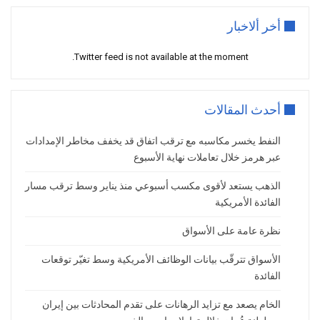
وقال وزير الخزانة الأمريكي بأنه لا يتوقّع تحرّك
الاحتياطي الفيدرالي بسرعة لتقليص ميزانيته
أخر ألاخبار
العمومية في حال تولّى “كفين وارش” رئاسته.
Twitter feed is not available at the moment.
وطمأنت التصريحات حيال الفترة التي قد يستغرقها
الفيدرالي لتقليص الميزانية الأسواق المالية.
وأكّد وزير الخزانة الأمريكية بأن “وارش” عند استلامه
أحدث المقالات
رئاسة الفيدرالي سيكون “مستقّلاً” كإشارة لاستقلاليّة
الفيدرالي.
النفط يخسر مكاسبه مع ترقب اتفاق قد يخفف مخاطر الإمدادات
عبر هرمز خلال تعاملات نهاية الأسبوع
وكانت ميزانية الفيدرالي قد وصلت الذروة عام 2022
عند 9 ترليون دولار قبل خفضها عام 2025 إلى 6.6
الذهب يستعد لأقوى مكسب أسبوعي منذ يناير وسط ترقب مسار
ترليون.
الفائدة الأمريكية
نظرة عامة على الأسواق
ترقّب الأسواق للبيانات الاقتصادية
الأمريكية
الأسواق تترقّب بيانات الوظائف الأمريكية وسط تغيّر توقعات
الفائدة
نجد حالة ترقّب الأسواق للبيانات الاقتصادية الأمريكية
الخام يصعد مع تزايد الرهانات على تقدم المحادثات بين إيران
واضحة مع بداية تداول هذا الأسبوع، فالأسواق تترقّب