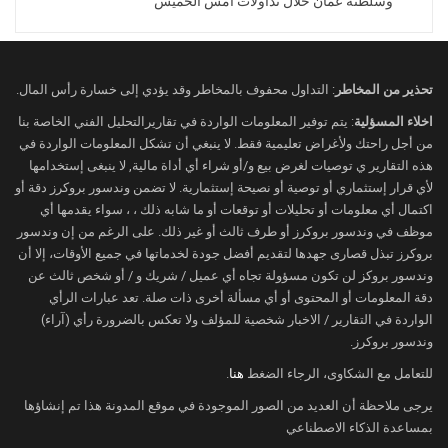
وسلطنة عُمان خلال تداولات امس الخميس
العديد منها.
وستصدر هذا الأسبوع بيانات تم تأجيلها بفعل الإغلاق
الحكومي الجزئي، وكان يفترض أن تصدر الجمعة
تحذير من المخاطر
: التداول محفوف بالمخاطر وقد يؤدي إلى خسارة رأس المال.
الماضي.
اخلاء المسؤلية
: يتم توفير المعلومات الواردة في تقاريرالتحليل الفني الخاصة بنا
وفيما يلي بعض أهم البيانات الاقتصادية التي تترقّبها
من أجل راحتك ولأغراض تعليمية فقط. لا ينبغي أن تشكل المعلومات الواردة في
الأسواق من الولايات المتحدّة الأمريكية:
هذه التقارير ي توصيات لغرض بيع و/أو شراء أي أداة مالية, لا ينبغى إستخدامها
لأي قرار إستثماري أو توصية أو نصيحة إستثمارية. لا تضمن وندسور بروكرز دقة أو
اليوم الإثنين:
اكتمال أي معلومات أو تحليلات أو توقعات أو ما شابه ذلك ، ، سواء يقدمها أي
رغم عدم وجود بيانات اقتصادية ذات تأثير ملموس تم
موظف في وندسور بروكرز أو طرف ثالث أو غير ذلك. على الرغم من إن وندسور
بروكرز تبذل قصارى جهدها لتقديم أفضل جودة لخدماتها في جميع الأوقات، إلا أن
جدولتها على الأجندة الاقتصادية، إلا أن الأسواق
وندسور بروكز لن تكون مسؤولة تجاه أي عميل / شريك و / أو شخص ثالث عن
تترقّب تصريحات.
دقة المعلومات أو المحتوى أو أي مسألة أخرى ذات صلة. تعد عبارات الرأي
وسيقدّم أعضاء الفيدرالي الأمريكي “والار” وكذلك
الواردة في التقارير / الاخبار شخصية للمؤلف ولا تعكس بالضرورة رأي (آراء)
وندسور بروكرز.
“مان” تصريحات هذا اليوم، قد تؤثّر بالأسواق ولو
بشكل محدود.
للتعامل مع الشكاوى، الرجاء الضغط
هنا
.
يرجى ملاحظة أن العديد من الصور الموجودة في موقع المدونة هذا تم إنشاؤها
غداً الثلاثاء:
بمساعدة الذكاء الاصطناعي