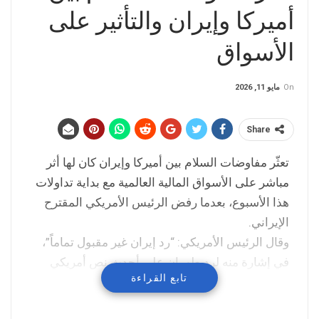
أميركا وإيران والتأثير على
الأسواق
On
مايو 11, 2026
Share
تعثّر مفاوضات السلام بين أميركا وإيران كان لها أثر
مباشر على الأسواق المالية العالمية مع بداية تداولات
هذا الأسبوع، بعدما رفض الرئيس الأمريكي المقترح
الإيراني.
وقال الرئيس الأمريكي: “رد إيران غير مقبول تماماً”،
في إشارة منه لرد طهران على أحدث نص أمريكي
تابع القراءة
مقترح لإنهاء الحرب.
وبقي مضيق هرمز مغلقاً إلى حد كبير، لزيد المخاوف