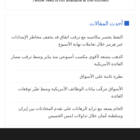
Twitter feed is not available at the moment.
للصين
من المتوقّع أن يلتقي الرئيس الأمريكي مع نظيره
أحدث المقالات
الصيني لاحقاً هذا الأسبوع، وأكّدت وزارة الخارجية
النفط يخسر مكاسبه مع ترقب اتفاق قد يخفف مخاطر الإمدادات
الصينية الزيارة المرتقبة.
عبر هرمز خلال تعاملات نهاية الأسبوع
وتشير التوقعات إلى أن اللقاء سوف يكون يوم
الأربعاء المقبل من هذا الأسبوع.
الذهب يستعد لأقوى مكسب أسبوعي منذ يناير وسط ترقب مسار
الفائدة الأمريكية
وترى الأسواق أن ملفات التجارة قد تكون حاضرة بين
البلدين.
نظرة عامة على الأسواق
لكن، من غير المستبعد أن يطلب الرئيس الأمريكي
الأسواق تترقّب بيانات الوظائف الأمريكية وسط تغيّر توقعات
استخدام الصين لنفوذها مع إيران لتسهيل التوصّل
الفائدة
لاتفاق.
الخام يصعد مع تزايد الرهانات على تقدم المحادثات بين إيران
لذلك، نلاحظ بأن الأسواق المالية العالمية لم تفقد
وسلطنة عُمان خلال تداولات امس الخميس
الأمد تماماً وسط ترقّب زيارة الرئيس الأمريكي لبكيّن.
ترقّب بيانات اقتصادية بعد تعثّر