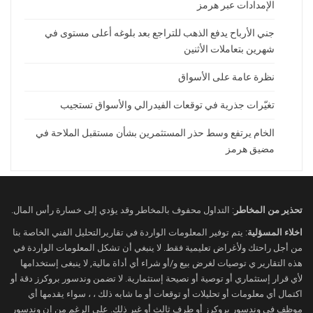
الإمدادات عبر هرمز
جني الأرباح يدفع الذهب للتراجع بعد بلوغه أعلى مستوى في
شهرين بتعاملات الأثنين
نظرة عامة على الأسواق
تغيّرات جذرية في توقعات الفيدرالي والأسواق تستجيب
الخام يرتفع وسط حذر المستثمرين بشأن مستقبل الملاحة في
مضيق هرمز
تحذير من المخاطر
: التداول محفوف بالمخاطر وقد يؤدي إلى خسارة رأس المال.
اخلاء المسؤلية
: يتم توفير المعلومات الواردة في تقاريرالتحليل الفني الخاصة بنا
من أجل راحتك ولأغراض تعليمية فقط. لا ينبغي أن تشكل المعلومات الواردة في
هذه التقارير ي توصيات لغرض بيع و/أو شراء أي أداة مالية, لا ينبغى إستخدامها
لأي قرار إستثماري أو توصية أو نصيحة إستثمارية. لا تضمن وندسور بروكرز دقة أو
اكتمال أي معلومات أو تحليلات أو توقعات أو ما شابه ذلك ، ، سواء يقدمها أي
موظف في وندسور بروكرز أو طرف ثالث أو غير ذلك. على الرغم من إن وندسور