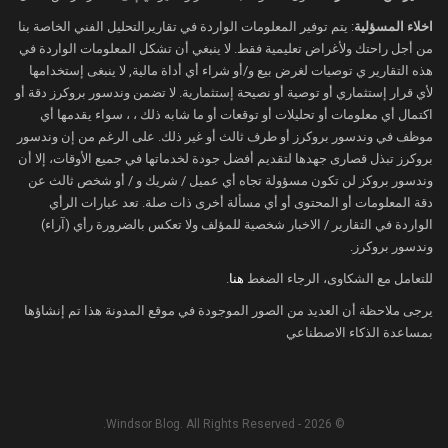
اخلاء المسؤلية
: يتم توفير المعلومات الواردة في تقاريرالتحليل الفني الخاصة بنا
من أجل راحتك ولأغراض تعليمية فقط. لا ينبغي أن تشكل المعلومات الواردة في
هذه التقارير ي توصيات لغرض بيع و/أو شراء أي أداة مالية, لا ينبغى إستخدامها
لأي قرار إستثماري أو توصية أو نصيحة إستثمارية. لا تضمن وندسور بروكرز دقة أو
اكتمال أي معلومات أو تحليلات أو توقعات أو ما شابه ذلك ، ، سواء يقدمها أي
موظف في وندسور بروكرز أو طرف ثالث أو غير ذلك. على الرغم من إن وندسور
بروكرز تبذل قصارى جهدها لتقديم أفضل جودة لخدماتها في جميع الأوقات، إلا أن
وندسور بروكز لن تكون مسؤولة تجاه أي عميل / شريك و / أو شخص ثالث عن
دقة المعلومات أو المحتوى أو أي مسألة أخرى ذات صلة. تعد عبارات الرأي
الواردة في التقارير / الاخبار شخصية للمؤلف ولا تعكس بالضرورة رأي (آراء)
وندسور بروكرز.
للتعامل مع الشكاوى، الرجاء الضغط
هنا
.
يرجى ملاحظة أن العديد من الصور الموجودة في موقع المدونة هذا تم إنشاؤها
بمساعدة الذكاء الاصطناعي
© 2026 - Windsor Blog. All Rights Reserved.