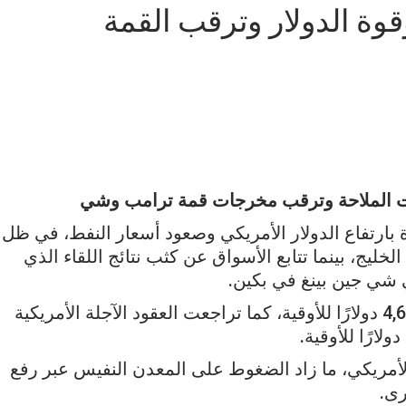
وة الدولار وترقب القمة
ات الملاحة وترقب مخرجات قمة ترامب وشي
بارتفاع الدولار الأمريكي وصعود أسعار النفط، في ظل
خليج، بينما تتابع الأسواق عن كثب نتائج اللقاء الذي
 شي جين بينغ في بكين.
وانخفض الذهب الفوري بنحو 0.4% ليستقر قرب 4,669 دولارًا للأوقية، كما تراجعت العقود الآجلة الأمريكية
 الأمريكي، ما زاد الضغوط على المعدن النفيس عبر رفع
رى.