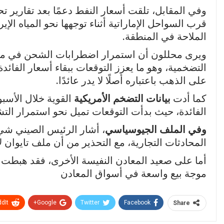
وفي المقابل، تلقت أسعار النفط دعمًا بعد تقارير
قرب السواحل الإماراتية أثناء توجهها نحو المياه الإ
الملاحة في المنطقة.
ويرى محللون أن استمرار اضطرابات الشحن في مض
التضخمية، وهو ما يعزز التوقعات ببقاء أسعار الفائد
على الذهب باعتباره أصلًا لا يدر عائدًا.
كما أدت
بيانات التضخم الأمريكية
القوية خلال الأس
الفائدة، حيث بدأت التوقعات تميل نحو استمرار الت
وفي الملف الجيوسياسي
، أشار الرئيس الصيني شي 
المحادثات التجارية، مع التحذير من أن ملف تايوان ل
موجة بيع واسعة في أسواق المعادن
dIt
Google+
Twitter
Facebook
Share