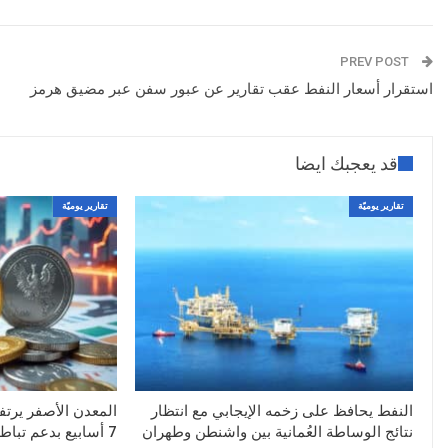
PREV POST
استقرار أسعار النفط عقب تقارير عن عبور سفن عبر مضيق هرمز
قد يعجبك ايضا
تقارير يوميّة
تقارير يوميّة
النفط يحافظ على زخمه الإيجابي مع انتظار
المعدن الأصفر يرتف
نتائج الوساطة العُمانية بين واشنطن وطهران
7 أسابيع بدعم تباطؤ التوظيف الأمريكي