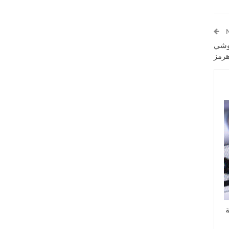
امب وشي
رمز
ة